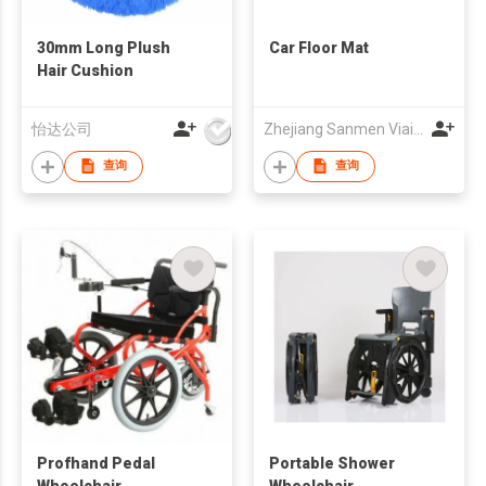
30mm Long Plush
Car Floor Mat
Hair Cushion
怡达公司
Zhejiang Sanmen Viair Industry Co., Ltd.
查询
查询
Profhand Pedal
Portable Shower
Wheelchair
Wheelchair