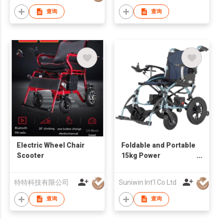
查询
查询
Electric Wheel Chair
Foldable and Portable
Scooter
15kg Power
Wheelchair
特特科技有限公司
Suniwin Int'l Co Ltd
查询
查询