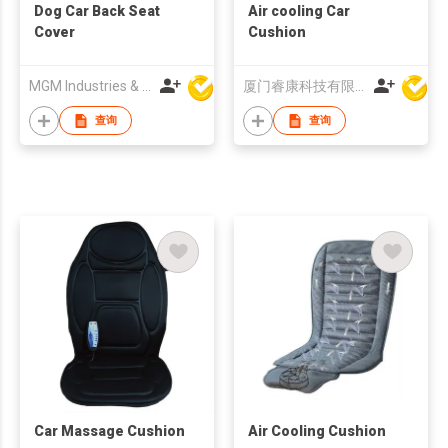
Dog Car Back Seat
Air cooling Car
Cover
Cushion
MGM Industries & Company
厦门睿康科技有限公司
查询
查询
Car Massage Cushion
Air Cooling Cushion