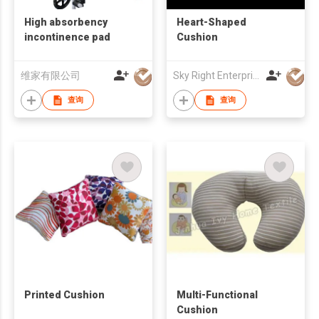
High absorbency
Heart-Shaped
incontinence pad
Cushion
维家有限公司
Sky Right Enterprise Limited
查询
查询
Printed Cushion
Multi-Functional
Cushion