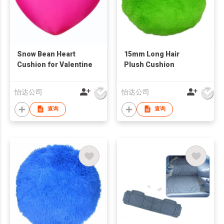
Snow Bean Heart
15mm Long Hair
Cushion for Valentine
Plush Cushion
怡达公司
怡达公司
查询
查询