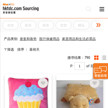
坐垫
家居
座垫
软垫
赠品
免费赠
产品类别:
座套和靠垫
医疗保健用品
家居用品和生活必需品
筛选
排序 ：
最相关
搜寻结果：790
P.
of 33