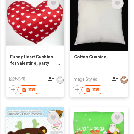
Funny Heart Cushion
Cotton Cushion
for valentine, party
and festival seasons
怡达公司
Image Styles
查询
查询