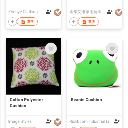
Zhenye Clothing Industry Factory
金华艾维家用纺织品有限公司
查询
查询
Cotton Polyester
Beanie Cushion
Cushion
Image Styles
Richboom Industrial Limited