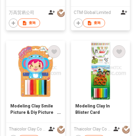
万高贸易公司
CTM Global Limited
查询
查询
Modeling Clay Smile
Modeling Clay In
Picture & Diy Picture
Blister Card
Frame
Thaicolor Clay Co Ltd
Thaicolor Clay Co Ltd