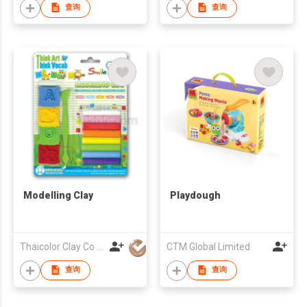
查询
查询
Modelling Clay
Playdough
Thaicolor Clay Co Ltd
CTM Global Limited
查询
查询