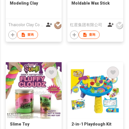
Modeling Clay
Moldable Wax Stick
Thaicolor Clay Co Ltd
红星集团有限公司
查询
查询
Slime Toy
2-in-1 Playdough Kit