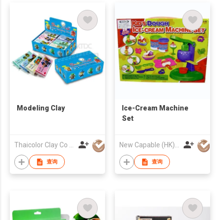
Modeling Clay
Ice-Cream Machine
Set
Thaicolor Clay Co Ltd
New Capable (HK) Ind Ltd
查询
查询