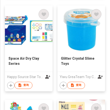
Space Air Dry Clay
Glitter Crystal Slime
Series
Toys
Happy Source Star Toys Trade Limited
Yiwu GreaTeam Toy Co., Ltd
查询
查询