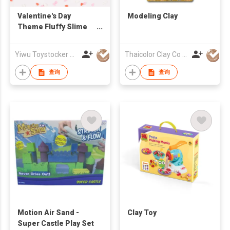
Valentine's Day
Modeling Clay
Theme Fluffy Slime
DIY Air Dry Clay Cakes
and Candy Resin
Yiwu Toystocker Toy Co., Ltd
Thaicolor Clay Co Ltd
Charm for Boys Girls
Butter Slime Toys
查询
查询
Gifts
Motion Air Sand -
Clay Toy
Super Castle Play Set