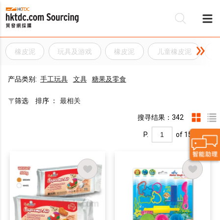
橡皮泥
玩具及游戏
橡皮泥
儿童橡皮泥
产品类别:
手工玩具
文具
糖果及零食
筛选
排序 ：
最相关
搜寻结果：342
P.
of 15