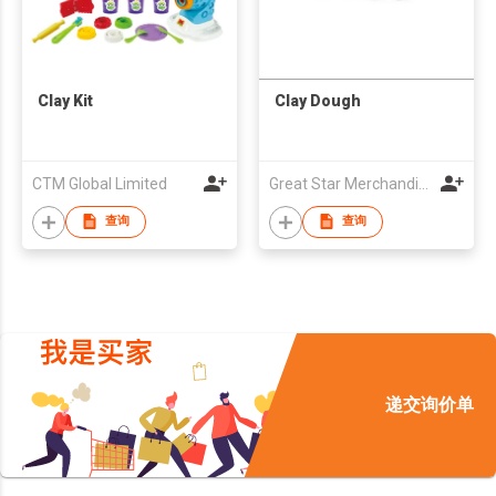
Clay Kit
Clay Dough
CTM Global Limited
Great Star Merchandise Corp
查询
查询
递交询价单