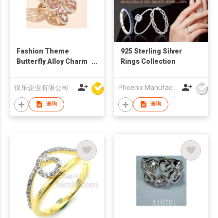
Fashion Theme
925 Sterling Silver
Butterfly Alloy Charm
Rings Collection
Crystals Ring
保乐企业有限公司
Phoenix Manufacturing Co.,Ltd.
查询
查询