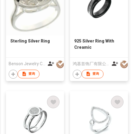
Sterling Silver Ring
925 Silver Ring With
Creamic
Benson Jewelry Co Ltd
鸿基首饰厂有限公司
查询
查询