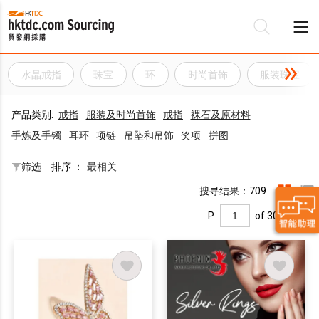
水晶戒指
珠宝
环
时尚首饰
服装珠宝
产品类别:
戒指
服装及时尚首饰
戒指
裸石及原材料
手炼及手镯
耳环
项链
吊坠和吊饰
奖项
拼图
筛选
排序 ：
最相关
搜寻结果：709
P.
of 30