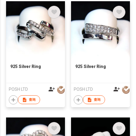
925 Silver Ring
925 Silver Ring
POSH LTD
POSH LTD
查询
查询