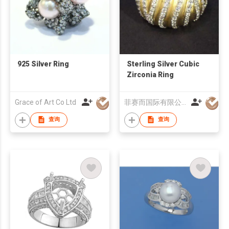
925 Silver Ring
Sterling Silver Cubic
Zirconia Ring
Grace of Art Co Ltd
菲赛而国际有限公司
查询
查询