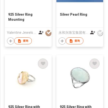
925 Silver Ring
Silver Pearl Ring
Mounting
Valentine Jewels (HK) Limited
永和兴珠宝集团有限公司
查询
查询
925 Silver Ring with
925 Silver Ring with