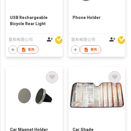
USB Rechargeable
Phone Holder
Bicycle Rear Light
显和有限公司
显和有限公司
查询
查询
Car Magnet Holder
Car Shade