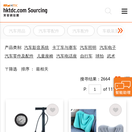
汽车用品
汽车零配件
汽车配件
车载装置
产品类别:
汽车影音系统
卡丁车与赛车
汽车照明
汽车电子
汽车零件及配件
儿童座椅
汽车电话座
自行车
球拍
武术
筛选
排序 ：
最相关
搜寻结果：2664
P.
of 111