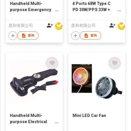
Handheld Multi-
4 Ports 68W Type C
purpose Emergency
PD 30W/PPS 33W +
Hammer Tool w/
USB QC 3.0 18W +
Flashlight
Type C + USB 3.4A Car
显和有限公司
显和有限公司
Charger
查询
查询
Handheld Multi-
Mini LED Car Fan
purpose Electrical
Hammer Tool w/ Built-