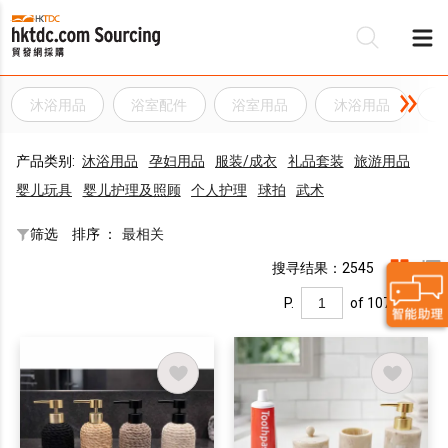
沐浴用品
浴室配件
浴室用品
沐浴用品
产品类别:
沐浴用品
孕妇用品
服装/成衣
礼品套装
旅游用品
婴儿玩具
婴儿护理及照顾
个人护理
球拍
武术
筛选
排序 ：
最相关
搜寻结果：2545
P.
of 107