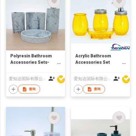
Polyresin Bathroom
Acrylic Bathroom
Accessories Sets-
Accessories Set
Soap Dispenser
Pineapple Design
爱知达国际有限公司
爱知达国际有限公司
查询
查询