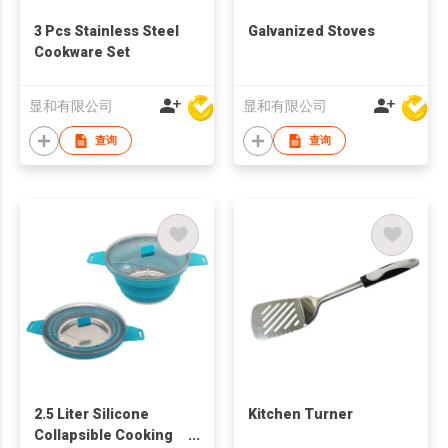
3 Pcs Stainless Steel
Galvanized Stoves
Cookware Set
显和有限公司
显和有限公司
查询
查询
2.5 Liter Silicone
Kitchen Turner
Collapsible Cooking