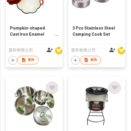
Pumpkin-shaped
3 Pcs Stainless Steel
Cast Iron Enamel
Camping Cook Set
Soup Pot
显和有限公司
显和有限公司
查询
查询