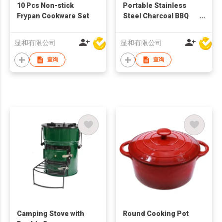
10 Pcs Non-stick
Portable Stainless
Frypan Cookware Set
Steel Charcoal BBQ
Grill
显和有限公司
显和有限公司
查询
查询
Camping Stove with
Round Cooking Pot