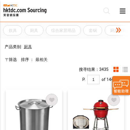
炊具
厨具
综合家居用品
套锅
厨房用具
产品类别:
厨具
筛选
排序 ：
最相关
搜寻结果：3435
P.
of 144