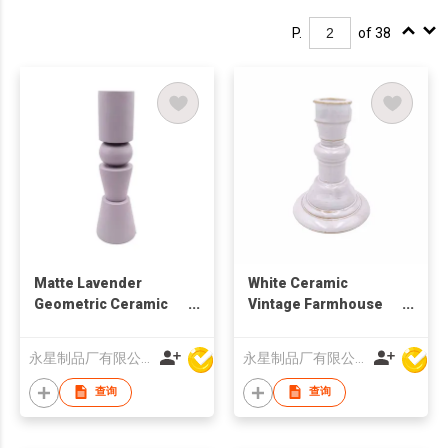
P.
of 38
Matte Lavender
White Ceramic
Geometric Ceramic
Vintage Farmhouse
Candle Holder |
Style Classic Wide
Nordic Modern Home
Base Handmade
永星制品厂有限公司
永星制品厂有限公司
Deco
Waterproof Eco-
Friendly
查询
查询
10.2x10.2x14.4cm
Candleholder Decor