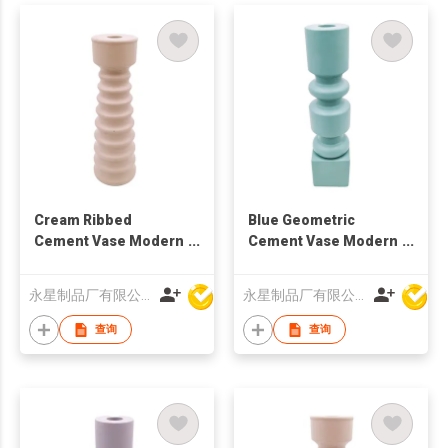
Cream Ribbed
Blue Geometric
Cement Vase Modern
Cement Vase Modern
Concrete Flower Pot
Concrete Flower Pot
Minimalist Nordic
Nordic Minimalist
永星制品厂有限公司
永星制品厂有限公司
Home Decor Textured
Home Decor
Table Centerpiece
Sculptural Table
查询
查询
Centerpiece