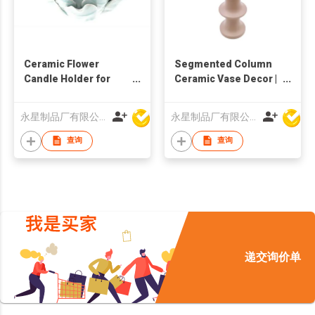
Ceramic Flower
Segmented Column
Candle Holder for
Ceramic Vase Decor |
Home Decoration
Modern Sculptural
Tube Flower Holder |
永星制品厂有限公司
永星制品厂有限公司
Minimalist Tall Home
Ornament |
查询
查询
Contemporary Art
Accent
递交询价单