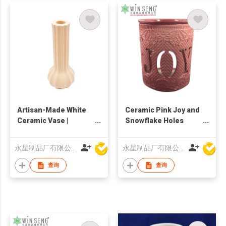
Artisan-Made White
Ceramic Pink Joy and
Ceramic Vase |
Snowflake Holes
Textured Surface |
Candle Holder
Modern Interior
永星制品厂有限公司
永星制品厂有限公司
Decor
查询
查询