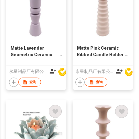
Matte Lavender
Matte Pink Ceramic
Geometric Ceramic
Ribbed Candle Holder
Candle Holder |
| Nordic Minimalist
Nordic Modern Home
Home Decor
永星制品厂有限公司
永星制品厂有限公司
Deco
查询
查询