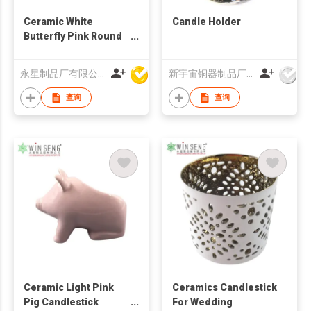
Ceramic White
Candle Holder
Butterfly Pink Round
Candlestick Holder
永星制品厂有限公司
新宇宙铜器制品厂有限公司
查询
查询
Ceramic Light Pink
Ceramics Candlestick
Pig Candlestick
For Wedding