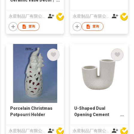
Minimalist Sculptural
Flower Holder | Nordic
永星制品厂有限公司
永星制品厂有限公司
Textured Home
Ornament |
查询
查询
Contemporary Small
Table Accent Piece
Porcelain Christmas
U-Shaped Dual
Potpourri Holder
Opening Cement
Vase | Ribbed Modern
Decorative Planter |
永星制品厂有限公司
永星制品厂有限公司
Minimalist Sculptural