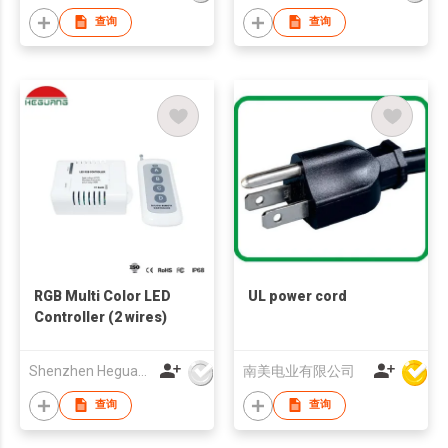
查询
查询
RGB Multi Color LED
UL power cord
Controller (2 wires)
Shenzhen Heguang Lighting Co.,Ltd.
南美电业有限公司
查询
查询