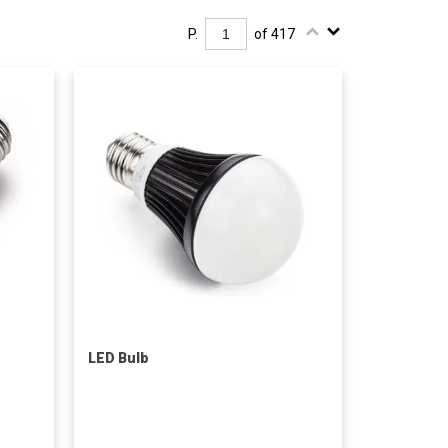
P.
of 417
LED Bulb