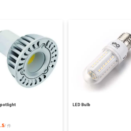
potlight
LED Bulb
.5
/
件