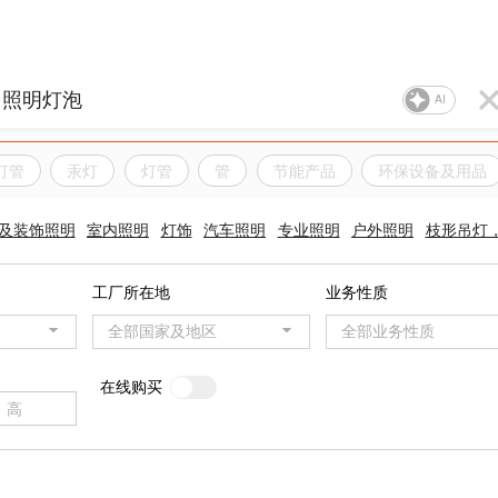
AI
灯管
汞灯
灯管
管
节能产品
环保设备及用品
及装饰照明
室内照明
灯饰
汽车照明
专业照明
户外照明
枝形吊灯
工厂所在地
业务性质
全部国家及地区
全部业务性质
在线购买