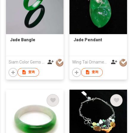
Jade Bangle
Jade Pendant
Siam Color Gems & Jewelry Ltd
Wing Tai Ornaments & Jewellery Co
查询
查询