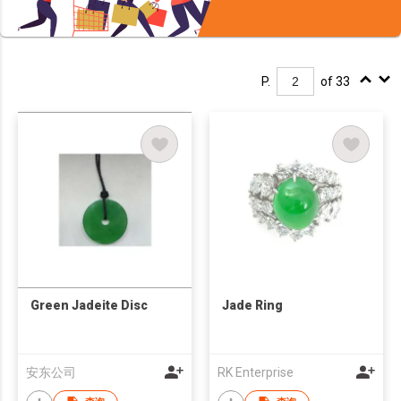
P.
of 33
Green Jadeite Disc
Jade Ring
安东公司
RK Enterprise