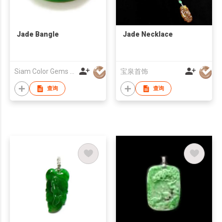
Jade Bangle
Jade Necklace
Siam Color Gems & Jewelry Ltd
宝泉首饰
查询
查询