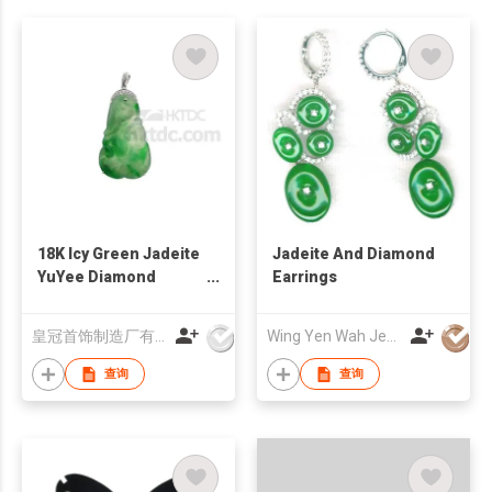
18K Icy Green Jadeite
Jadeite And Diamond
YuYee Diamond
Earrings
Pendant
皇冠首饰制造厂有限公司
Wing Yen Wah Jewellery Co Ltd
查询
查询