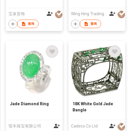
宝泉首饰
Wing Hing Trading Company
查询
查询
Jade Diamond Ring
18K White Gold Jade
Bangle
莹丰珠宝有限公司
Cadeco Co Ltd