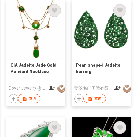
GIA Jadeite Jade Gold
Pear-shaped Jadeite
Pendant Necklace
Earring
Dover Jewelry @ Antique
翡翠名门国际有限公司
查询
查询