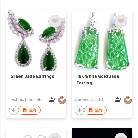
Green Jade Earrings
18K White Gold Jade
Earring
Technic International Jewellery Co Ltd
Cadeco Co Ltd
查询
查询