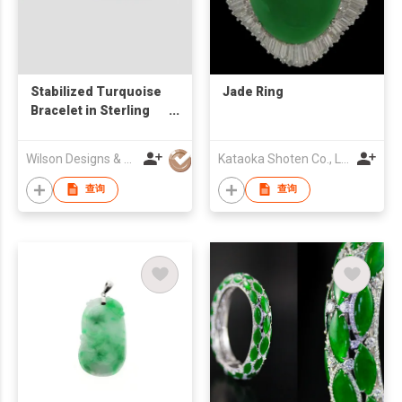
Stabilized Turquoise
Jade Ring
Bracelet in Sterling
Sliver S925
Wilson Designs & Jewellery Ltd
Kataoka Shoten Co., Ltd
查询
查询