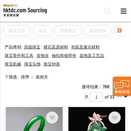
珠宝玉器
珠宝
高级珠宝
翡翠首饰
翡翠
产品类别:
高级珠宝
裸石及原材料
包装及展示材料
珠宝零件和工具
首饰盒
袖扣和领带夹
装饰及工艺品
珠宝机械
珠宝头饰
珠宝钟表
筛选
排序 ：
最相关
搜寻结果：788
P.
of 33