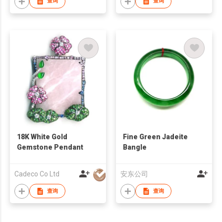
查询
查询
18K White Gold
Fine Green Jadeite
Gemstone Pendant
Bangle
Cadeco Co Ltd
安东公司
查询
查询