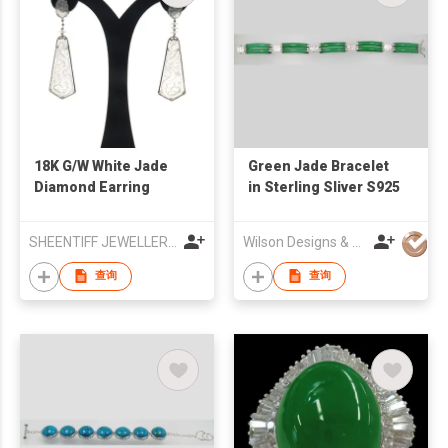
18K G/W White Jade
Green Jade Bracelet
Diamond Earring
in Sterling Sliver S925
SHEENTIFF JEWELLERY LTD
Wilson Designs & Jewellery Ltd
查询
查询