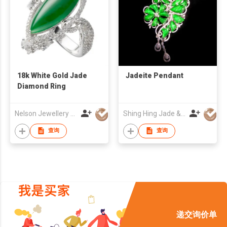
18k White Gold Jade
Jadeite Pendant
Diamond Ring
Nelson Jewellery Arts Co., Ltd.
Shing Hing Jade & Jewellery Limited
查询
查询
递交询价单