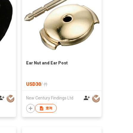
Ear Nut and Ear Post
USD30
/
件
New Century Findings Ltd
查询