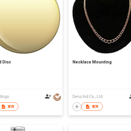
 Disc
Necklace Mounting
dings
Deco Ind Co., Ltd
查询
查询