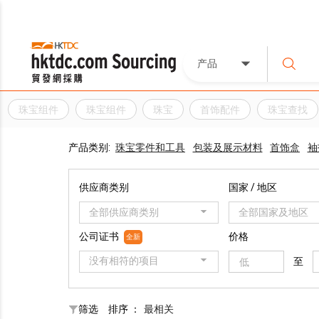
产品
珠宝组件
珠宝组件
珠宝
首饰配件
珠宝查找
产品类别:
珠宝零件和工具
包装及展示材料
首饰盒
袖
供应商类别
国家 / 地区
全部供应商类别
全部国家及地区
公司证书
价格
全新
没有相符的项目
至
筛选
排序 ：
最相关