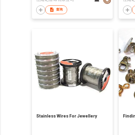
查询
Stainless Wires For Jewellery
Findi