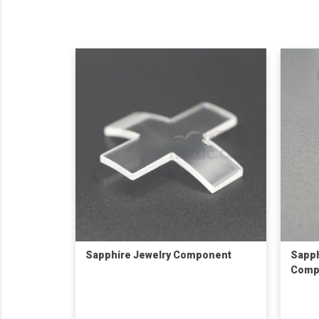
Sapphire Jewelry Component
Sapph
Compo