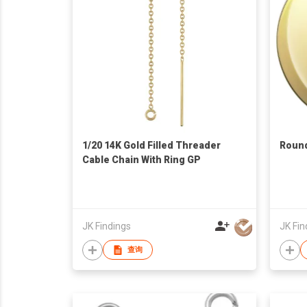
1/20 14K Gold Filled Threader
Round
Cable Chain With Ring GP
JK Findings
JK Fin
查询