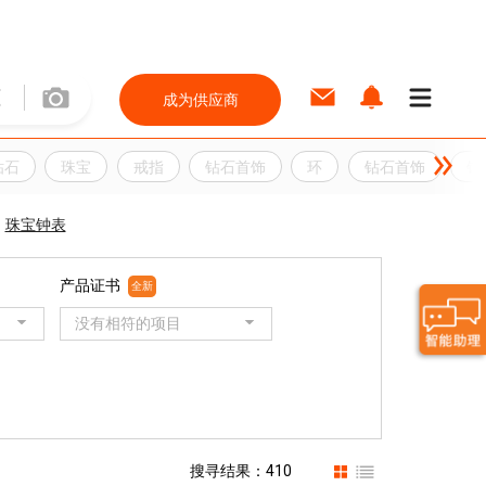
成为供应商
钻石
珠宝
戒指
钻石首饰
环
钻石首饰
银
珠宝钟表
产品证书
全新
没有相符的项目
搜寻结果：410