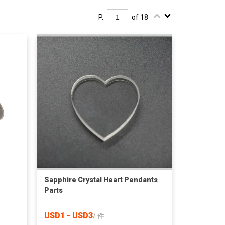
P.
of 18
Sapphire Crystal Heart Pendants
Parts
USD1 - USD3
/
件