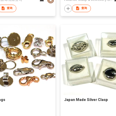
查询
查询
ngs
Japan Made Silver Clasp