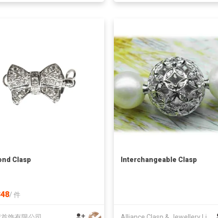
nd Clasp
Interchangeable Clasp
48
/
件
记首饰有限公司
Alliance Clasp & Jewellery Limited