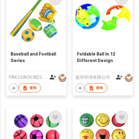
Baseball and Football
Foldable Ball In 12
Series
Different Design
PAK CHACK IND'L CO
嘉华环球有限公司
查询
查询