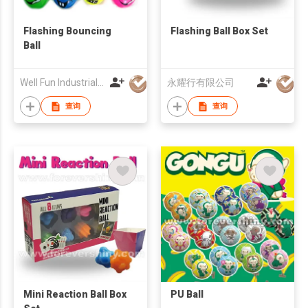
Flashing Bouncing
Flashing Ball Box Set
Ball
Well Fun Industrial Ltd
永耀行有限公司
查询
查询
Mini Reaction Ball Box
PU Ball