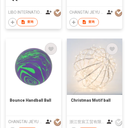
Foam Bumper
LIBO INTERNATIONAL CO.,LTD
CHANGTAI JIEYU SPORTS EQUIPMENT CO., LTD.
查询
查询
Bounce Handball Ball
Christmas Motif ball
CHANGTAI JIEYU SPORTS EQUIPMENT CO., LTD.
浙江世宸工贸有限公司