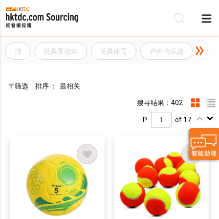
球
玩具及游戏
玩具体育
户外的乐趣
户
筛选
排序 ：
最相关
搜寻结果：402
P.
of 17