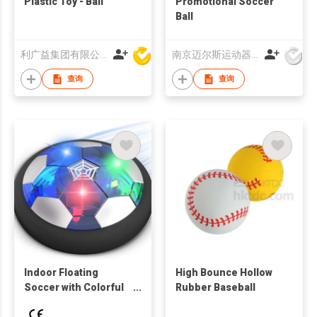
Plastic Toy - Ball
Promotional Soccer
Ball
利广益集团有限公司
南京迈尔斯运动器材有限公司
查询
查询
Indoor Floating
High Bounce Hollow
Soccer with Colorful
Rubber Baseball
LED Light and Soft