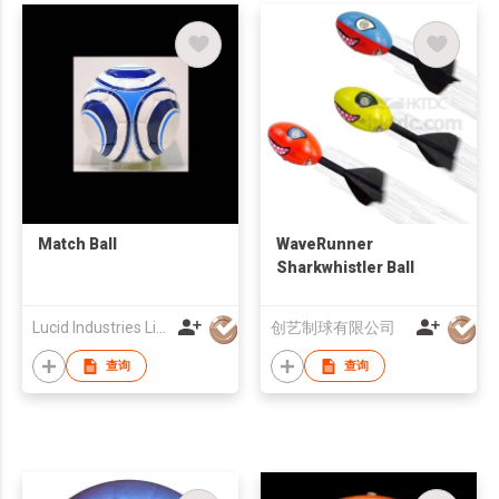
Match Ball
WaveRunner
Sharkwhistler Ball
Lucid Industries Limited
创艺制球有限公司
查询
查询