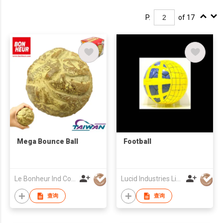
P.
of 17
Mega Bounce Ball
Football
Le Bonheur Ind Corp
Lucid Industries Limited
查询
查询