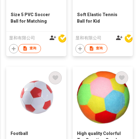
Size 5 PVC Soccer
Soft Elastic Tennis
Ball for Matching
Ball for Kid
显和有限公司
显和有限公司
查询
查询
Football
High quality Colorful