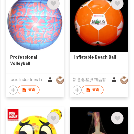
Professional
Inflatable Beach Ball
Volleyball
Lucid Industries Limited
新意念塑胶制品有限公司
查询
查询