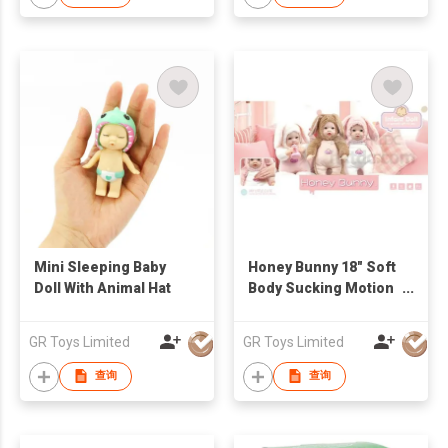
Mini Sleeping Baby
Honey Bunny 18" Soft
Doll With Animal Hat
Body Sucking Motion
Face Baby Doll
GR Toys Limited
GR Toys Limited
查询
查询