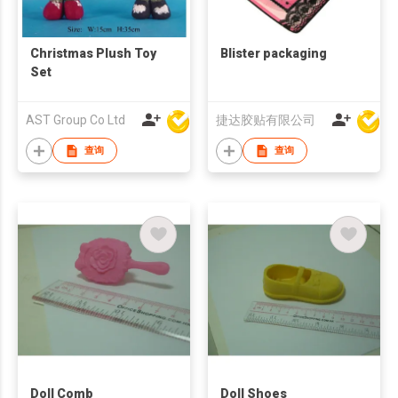
Christmas Plush Toy
Blister packaging
Set
AST Group Co Ltd
捷达胶贴有限公司
查询
查询
Doll Comb
Doll Shoes