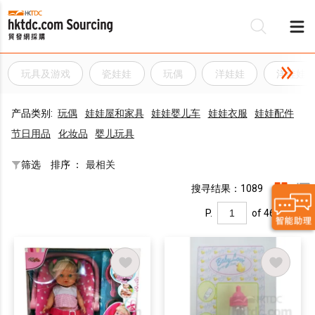
玩具及游戏
瓷娃娃
玩偶
洋娃娃
洋娃娃
产品类别:
玩偶
娃娃屋和家具
娃娃婴儿车
娃娃衣服
娃娃配件
节日用品
化妆品
婴儿玩具
筛选
排序 ：
最相关
搜寻结果：1089
P.
of 46