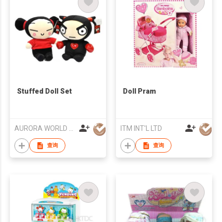
Stuffed Doll Set
Doll Pram
AURORA WORLD HK LTD
ITM INT'L LTD
查询
查询