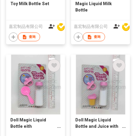
Toy Milk Bottle Set
Magic Liquid Milk
Bottle
嘉宏制品有限公司
嘉宏制品有限公司
查询
查询
Doll Magic Liquid
Doll Magic Liquid
Bottle eith
Bottle and Juice with
Accessories Set
Accessories Set