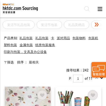
复活节礼品包装
复活节包装
礼品及赠品
礼品包
产品类别:
礼品包装
礼品包装
卡
派对用品
包装物料
包装机
塑料包装
金属包装
纸类包装服务
印刷与包装，文具及办公设备
筛选
排序 ：
最相关
搜寻结果：242
P.
of 11