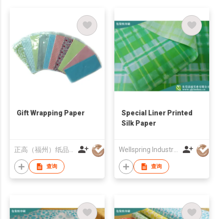
Gift Wrapping Paper
Special Liner Printed
Silk Paper
正高（福州）纸品有限公司
Wellspring Industrial Co., Ltd.
查询
查询