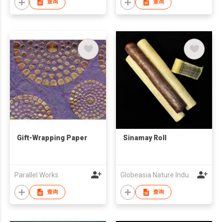
查询
查询
Gift-Wrapping Paper
Sinamay Roll
Parallel Works
Globeasia Nature Industries, inc
查询
查询