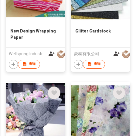
New Design Wrapping
Glitter Cardstock
Paper
Wellspring Industrial Co., Ltd.
豪泰有限公司
查询
查询