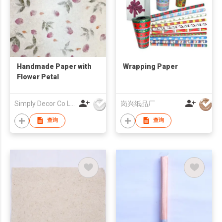
Handmade Paper with
Wrapping Paper
Flower Petal
Simply Decor Co Ltd
岗兴纸品厂
查询
查询