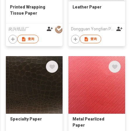
Printed Wrapping
Leather Paper
Tissue Paper
岗兴纸品厂
Dongguan Yongtian Packing Industrial Co., Ltd
查询
查询
Specialty Paper
Metal Pearlized
Paper