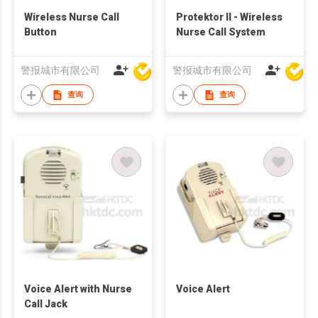
Wireless Nurse Call
Protektor II - Wireless
Button
Nurse Call System
警报城市有限公司
警报城市有限公司
查询
查询
Voice Alert with Nurse
Voice Alert
Call Jack