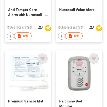
Anti Tamper Care
Nursecall Voice Alert
Alarm with Nursecall
Jack
泰利时(远东)有限公司
泰利时(远东)有限公司
查询
查询
Premium Sensor Mat
Palomino Bed
Monitor