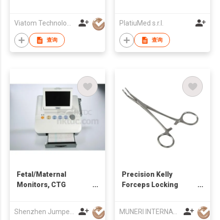
Viatom Technology Co., Ltd.
PlatiuMed s.r.l.
查询
查询
Fetal/Maternal
Precision Kelly
Monitors, CTG
Forceps Locking
Machine
Tweezers Clamp
Shenzhen Jumper Medical Equipment Co Ltd
MUNERI INTERNATIONAL