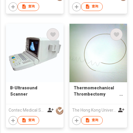
查询
查询
B-Ultrasound
Thermomechanical
Scanner
Thrombectomy
Device
Contec Medical Systems Co., Ltd
The Hong Kong University Of Science And Technology
查询
查询