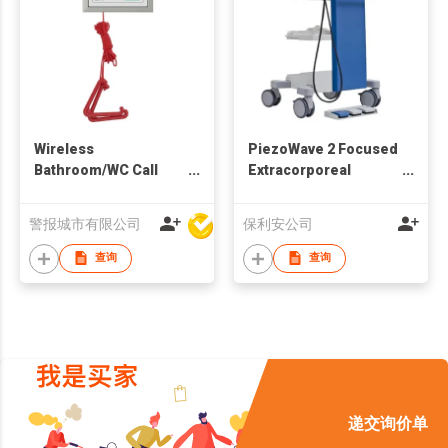
Wireless
PiezoWave 2 Focused
Bathroom/WC Call
Extracorporeal
Point with Pull Cord
Shockwave Therapy
Unit
警报城市有限公司
保利安公司
查询
查询
递交询价单