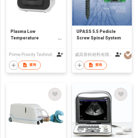
Plasma Low
UPASS 5.5 Pedicle
Temperature
Screw Spinal System
Sterilizer
Prime Priority Technology Ltd
威高骨科材料有限公司
查询
查询