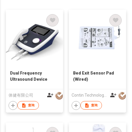
Dual Frequency
Bed Exit Sensor Pad
Ultrasound Device
(Wired)
体健有限公司
Contin Technology Ltd
查询
查询