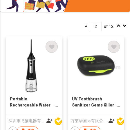
P.
of 12
Portable
UV Toothbrush
Rechargeable Water
Sanitizer Gems Killer
Tooth Pick and Water
Toothbrush Sterilizer
Dental Flosser
深圳市飞猫电器有限公司
万莱华国际有限公司