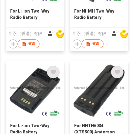
For Li-ion Two-Way
For Ni-MH Two-Way
Radio Battery
Radio Battery
生永（香港）有限公司
生永（香港）有限公司
查询
查询
For Li-ion Two-Way
For NNTN6034
Radio Battery
(XTS500) Anderson