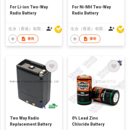
For Li-ion Two-Way
For Ni-MH Two-Way
Radio Battery
Radio Battery
生永（香港）有限公司
生永（香港）有限公司
查询
查询
Two Way Radio
0% Lead Zinc
Replacement Battery
Chloride Battery