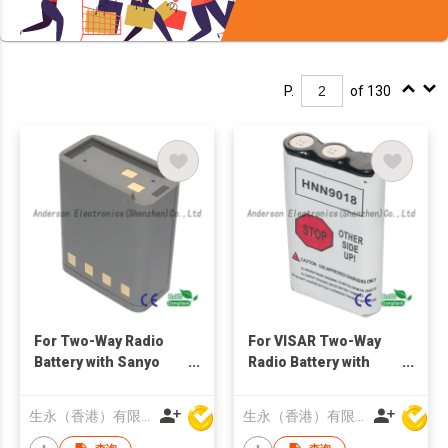
P.
of 130
For Two-Way Radio
For VISAR Two-Way
Battery with Sanyo
Radio Battery with
2500mAh
Sanyo 2150 mAh
生永（香港）有限公司
生永（香港）有限公司