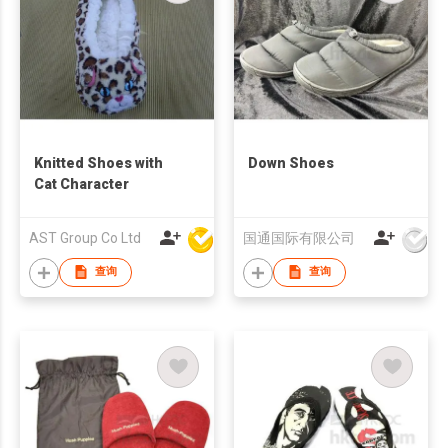
Knitted Shoes with
Down Shoes
Cat Character
AST Group Co Ltd
国通国际有限公司
查询
查询