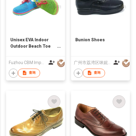
Unisex EVA Indoor
Bunion Shoes
Outdoor Beach Toe
Protecting Clog
Fuzhou CBM Import & Export Company Limited
广州市荔湾区咪妮鞋业行
查询
查询