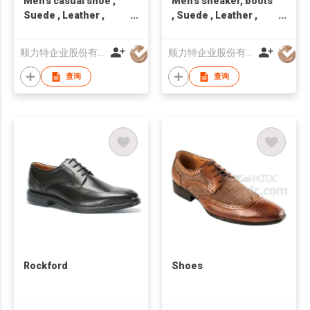
Men's casual shoe ,
Men's sneaker, boots
Suede , Leather ,
, Suede , Leather ,
handcraft, Made in
handcraft, Made in
Taiwan,Unisex
Taiwan,Unisex
顺力特企业股份有限公司
顺力特企业股份有限公司
查询
查询
Rockford
Shoes