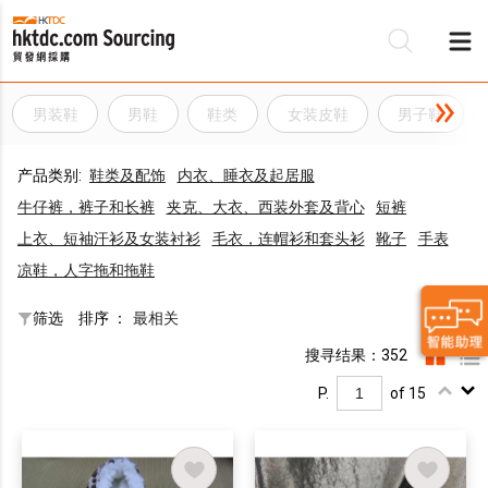
男装鞋
男鞋
鞋类
女装皮鞋
男子鞋
产品类别:
鞋类及配饰
内衣、睡衣及起居服
牛仔裤，裤子和长裤
夹克、大衣、西装外套及背心
短裤
上衣、短袖汗衫及女装衬衫
毛衣，连帽衫和套头衫
靴子
手表
凉鞋，人字拖和拖鞋
筛选
排序 ：
最相关
搜寻结果：352
P.
of 15