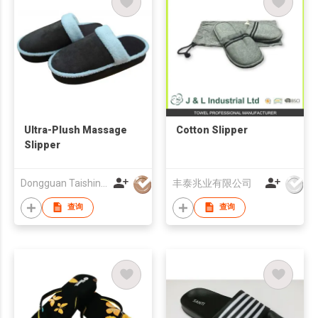
Ultra-Plush Massage
Cotton Slipper
Slipper
Dongguan Taishin Electronic Co., Ltd.
丰泰兆业有限公司
查询
查询