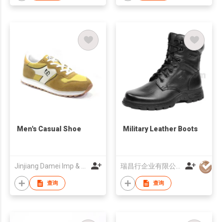
Men's Casual Shoe
Military Leather Boots
Jinjiang Damei Imp & Exp Trade Co Ltd
瑞昌行企业有限公司
查询
查询