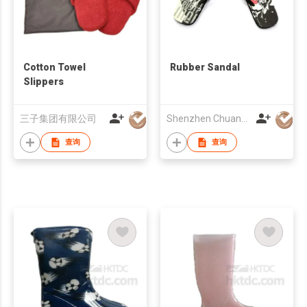
Cotton Towel
Rubber Sandal
Slippers
三子集团有限公司
Shenzhen Chuang Xin Hai Craft Product Co., Ltd.
查询
查询