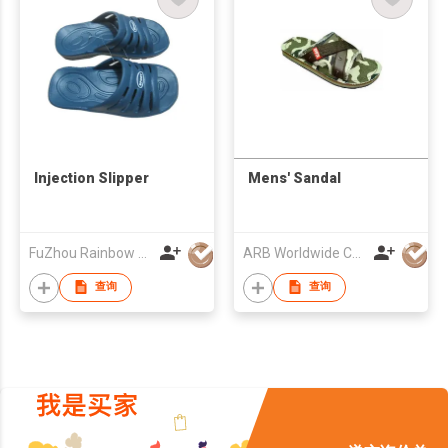
Injection Slipper
Mens' Sandal
FuZhou Rainbow Plastic Co., Ltd.
ARB Worldwide Corp SDN BHD
查询
查询