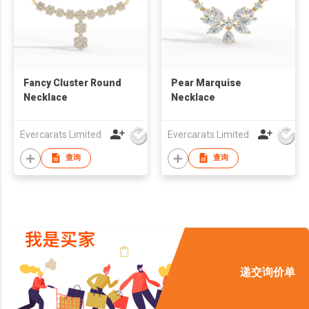
Fancy Cluster Round
Pear Marquise
Necklace
Necklace
Evercarats Limited
Evercarats Limited
查询
查询
递交询价单