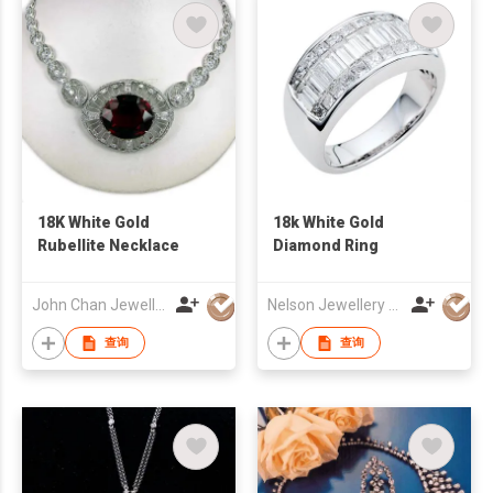
18K White Gold
18k White Gold
Rubellite Necklace
Diamond Ring
John Chan Jewellery Ltd
Nelson Jewellery Arts Co., Ltd.
查询
查询