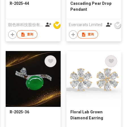
R-2025-44
Cascading Pear Drop
Pendant
朗色林科技股份有限公司
Evercarats Limited
查询
查询
R-2025-36
Floral Lab Grown
Diamond Earring