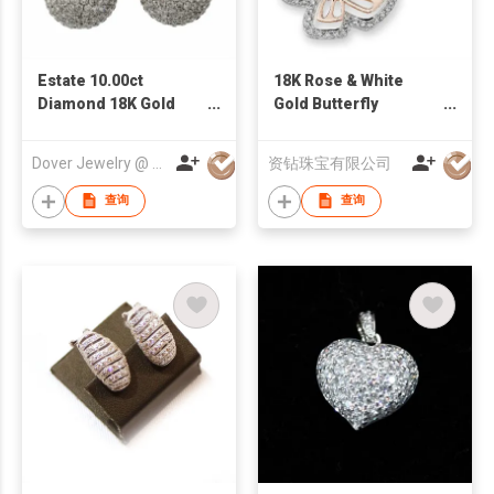
Estate 10.00ct
18K Rose & White
Diamond 18K Gold
Gold Butterfly
Bead Ball Dangle
Diamond Pendant
Earrings 11.6 Grams
Dover Jewelry @ Antique
资钻珠宝有限公司
查询
查询