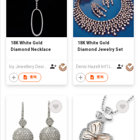
18K White Gold
18K White Gold
Diamond Necklace
Diamond Jewelry Set
Icy Jewellery Design
Denis Hazell Int'l Ltd
查询
查询