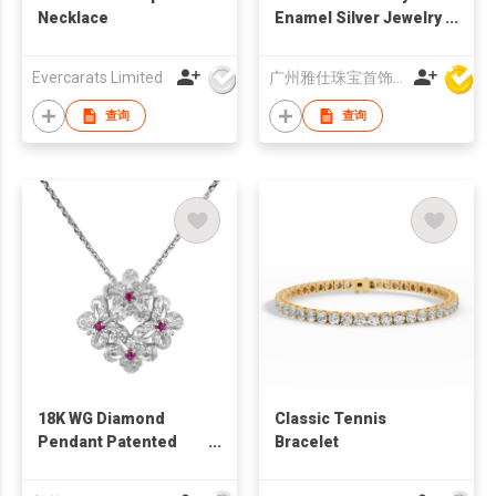
Necklace
Enamel Silver Jewelry
Set
Evercarats Limited
广州雅仕珠宝首饰有限公司
查询
查询
18K WG Diamond
Classic Tennis
Pendant Patented
Bracelet
Technology