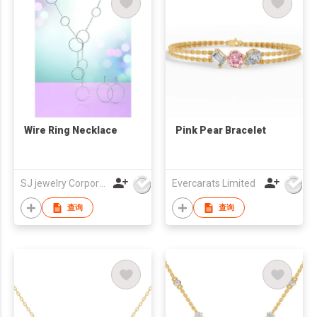
Wire Ring Necklace
Pink Pear Bracelet
SJ jewelry Corporation
Evercarats Limited
查询
查询