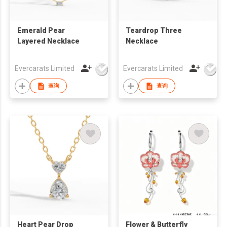
Emerald Pear
Teardrop Three
Layered Necklace
Necklace
Evercarats Limited
Evercarats Limited
查询
查询
Heart Pear Drop
Flower & Butterfly