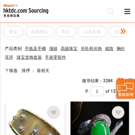
珠宝
高级珠宝
珠宝
白金首饰
钻石首饰
产品类别:
手炼及手镯
项链
高级珠宝
吊坠和吊饰
戒指
胸针
耳环
珠宝首饰套装
手表零部件
筛选
排序 ：
最相关
搜寻结果：3284
P.
of 137