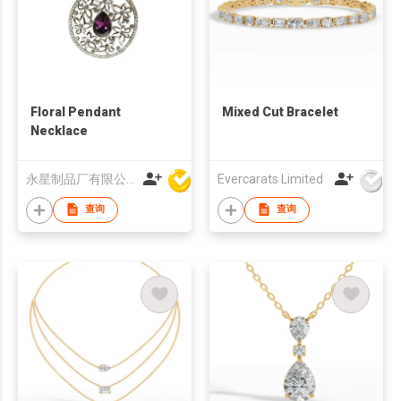
Floral Pendant
Mixed Cut Bracelet
Necklace
永星制品厂有限公司
Evercarats Limited
查询
查询