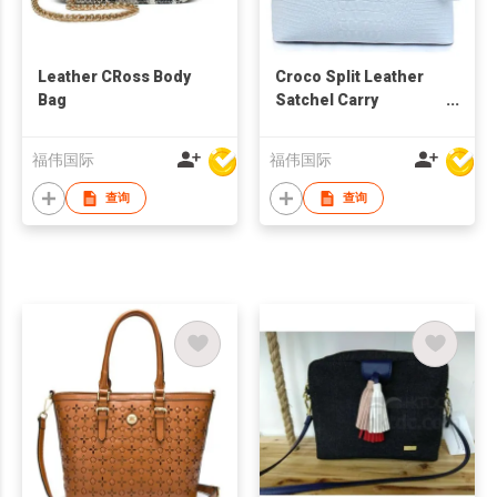
Leather CRoss Body
Croco Split Leather
Bag
Satchel Carry
Handbag
福伟国际
福伟国际
查询
查询