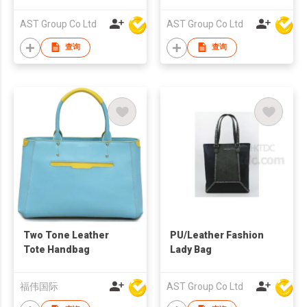
Fashion Lady Bag
AST Group Co Ltd
AST Group Co Ltd
查询
查询
Two Tone Leather
PU/Leather Fashion
Tote Handbag
Lady Bag
福伟国际
AST Group Co Ltd