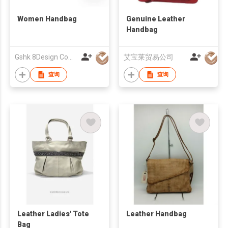
Women Handbag
Genuine Leather
Handbag
Gshk 8Design Company
艾宝莱贸易公司
查询
查询
Leather Ladies' Tote
Leather Handbag
Bag