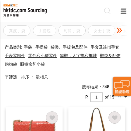
真皮手袋
手提包
时尚手袋
女士手袋
女
产品类别:
手袋
手提袋
袋类、手提包及配件
手套及连指手套
手表零部件
零件和小型零件
凉鞋，人字拖和拖鞋
鞋类及配饰
购物袋
眼镜盒和小袋
筛选
排序 ：
最相关
搜寻结果：348
P.
of 15