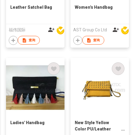
Leather Satchel Bag
Women's Handbag
福伟国际
AST Group Co Ltd
查询
查询
Ladies' Handbag
New Style Yellow
Color PU/Leather