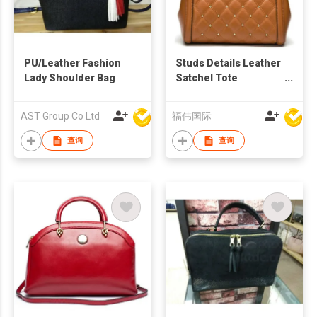
PU/Leather Fashion
Studs Details Leather
Lady Shoulder Bag
Satchel Tote
Handbag
AST Group Co Ltd
福伟国际
查询
查询