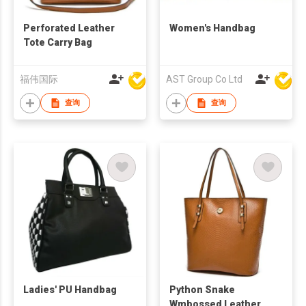
Perforated Leather
Women's Handbag
Tote Carry Bag
福伟国际
AST Group Co Ltd
查询
查询
Ladies' PU Handbag
Python Snake
Wmbossed Leather