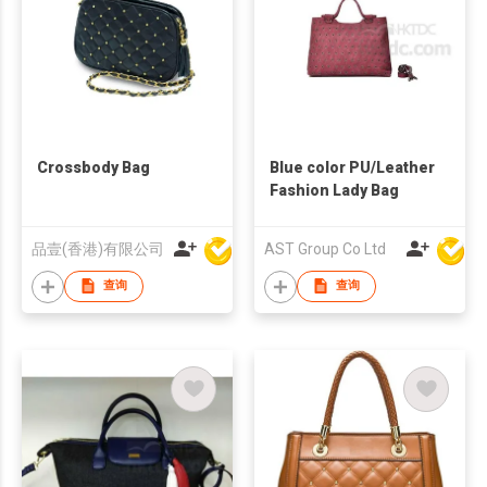
Crossbody Bag
Blue color PU/Leather
Fashion Lady Bag
品壹(香港)有限公司
AST Group Co Ltd
查询
查询