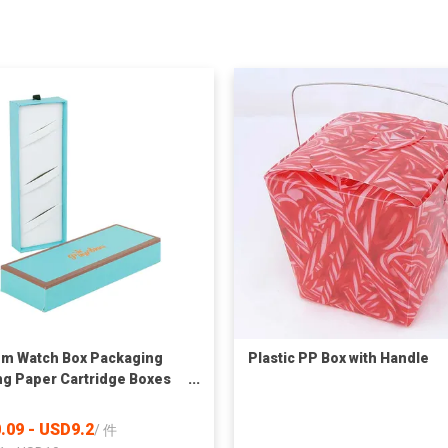
m Watch Box Packaging
Plastic PP Box with Handle
ng Paper Cartridge Boxes
sale Sliver Stamping
mer Electronics Box
.09 - USD9.2
/
件