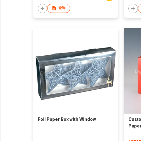
查询
Foil Paper Box with Window
Custo
Paper
Healt