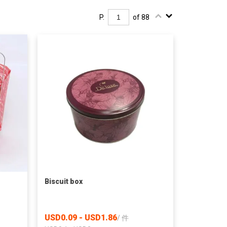
P.
of 88
Biscuit box
USD0.09 - USD1.86
/
件