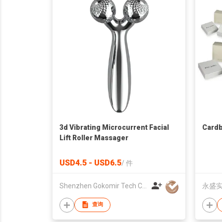
3d Vibrating Microcurrent Facial
Cardb
Lift Roller Massager
USD4.5 - USD6.5
/
件
Shenzhen Gokomir Tech Co., Ltd
永盛
查询