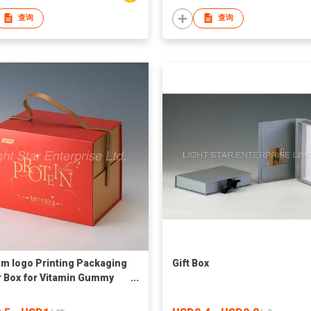
查询
查询
m logo Printing Packaging
Gift Box
 Box for Vitamin Gummy
h Natural Protein