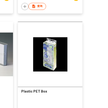
查询
Plastic PET Box