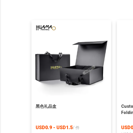
黑色礼品盒
Custo
Foldi
Whole
Consu
USD0.9 - USD1.5
USD0
/
件