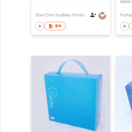
USD0.
ShenZhen HuaMao Printing Company Limited
查询