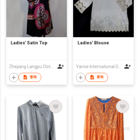
Ladies' Satin Top
Ladies’ Blouse
Zhejiang Langpu Clothing Co., Ltd
Yarnie International Design Center Co Ltd
查询
查询