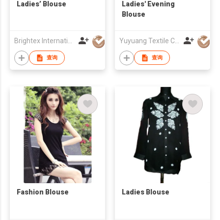
Ladies’ Blouse
Ladies' Evening
Blouse
Brightex International Ltd
Yuyuang Textile Co Ltd
查询
查询
Fashion Blouse
Ladies Blouse