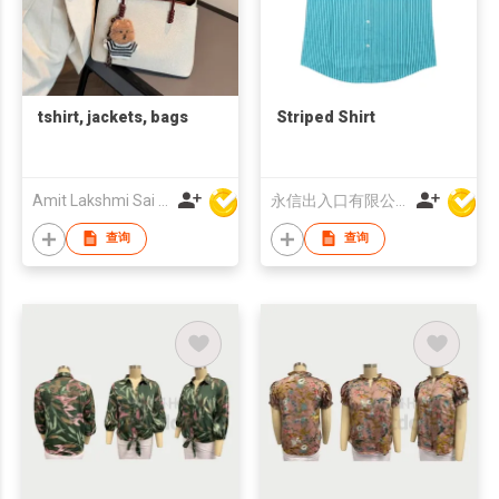
tshirt, jackets, bags
Striped Shirt
Amit Lakshmi Sai Manufacturing
永信出入口有限公司
查询
查询