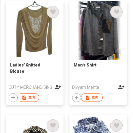
Ladies' Knitted
Men's Shirt
Blouse
CUTY MERCHANDISING
Divyam Mehta
查询
查询