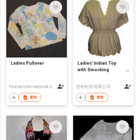
Ladies Pullover
Ladies' Indian Top
with Smocking
Waistband
Fineda International Limited
连利时装有限公司
查询
查询