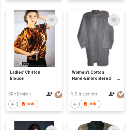
Ladies' Chiffon
Women's Cotton
Blouse
Hand-Embroidered
Top
SRV Designs
R. B. Industries
查询
查询