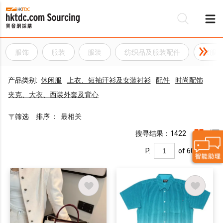
服饰
服装
服装
纺织品及服装配件
衣服
产品类别:
休闲服
上衣、短袖汗衫及女装衬衫
配件
时尚配饰
夹克、大衣、西装外套及背心
筛选
排序 ：
最相关
搜寻结果：1422
P.
of 60