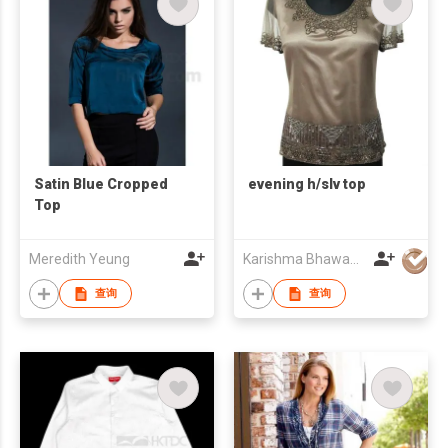
Satin Blue Cropped
evening h/slv top
Top
Meredith Yeung
Karishma Bhawani Exports
查询
查询