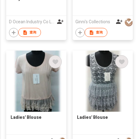
D Ocean Industry Co Ltd
Ginni's Collections
查询
查询
Ladies' Blouse
Ladies' Blouse