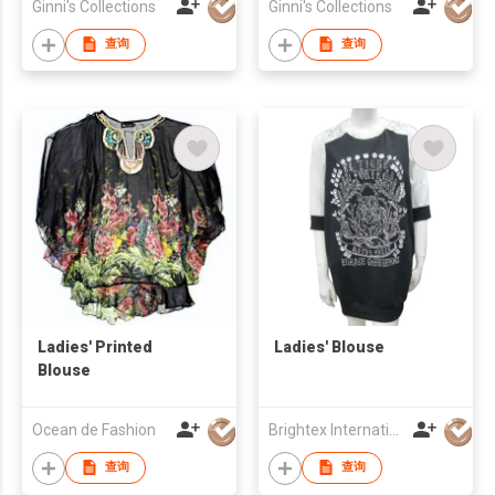
Ginni's Collections
Ginni's Collections
查询
查询
Ladies' Printed
Ladies' Blouse
Blouse
Ocean de Fashion
Brightex International Ltd
查询
查询