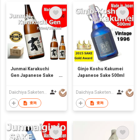
Junmai Karakuchi
Ginjo Koshu Kakumei
Gen Japanese Sake
Japanese Sake 500ml
2000ml
Daiichiya Saketen KK
Daiichiya Saketen KK
查询
查询