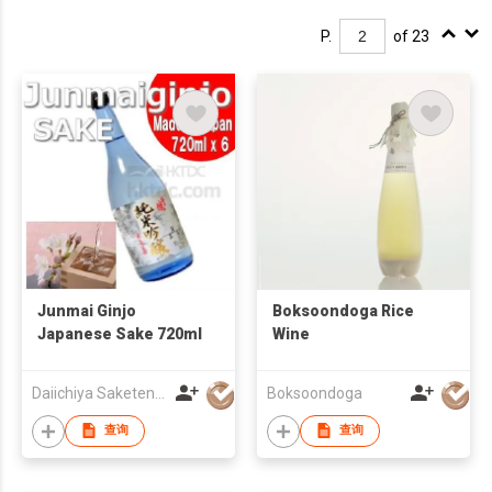
P.
of 23
Junmai Ginjo
Boksoondoga Rice
Japanese Sake 720ml
Wine
Daiichiya Saketen KK
Boksoondoga
查询
查询