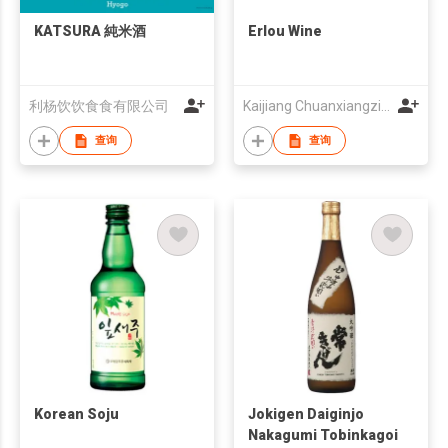
KATSURA 純米酒
Erlou Wine
利杨饮饮食食有限公司
Kaijiang Chuanxiangzi Wine Co ., Ltd.
查询
查询
Korean Soju
Jokigen Daiginjo
Nakagumi Tobinkagoi