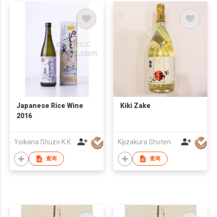
Japanese Rice Wine
Kiki Zake
2016
Yoikana Shuzo K.K
Kijizakura Shoten
查询
查询