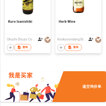
Kuro Isanishiki
Herb Wine
Okuchi Shuzo Co Ltd
Kooksoondang Brewery Co Ltd
查询
查询
递交询价单