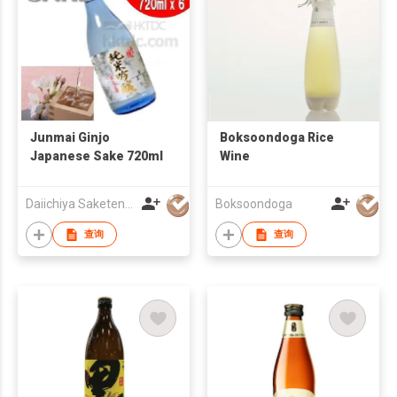
Junmai Ginjo
Boksoondoga Rice
Japanese Sake 720ml
Wine
Daiichiya Saketen KK
Boksoondoga
查询
查询