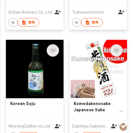
Bohae Brewery Co., Ltd
Transcosmos Inc
查询
查询
Korean Soju
Komedakenosake
Japanese Sake
2000ml
MyeongGaWon co.,Ltd
Daiichiya Saketen KK