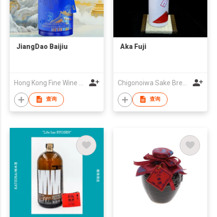
JiangDao Baijiu
Aka Fuji
Hong Kong Fine Wine Exchange Centre Limited
Chigonoiwa Sake Brewery Co., Ltd
查询
查询