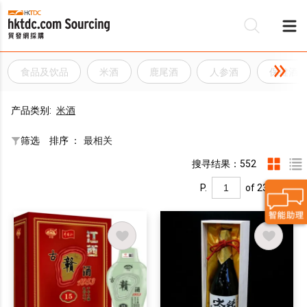
食品及饮品
米酒
鹿尾酒
人参酒
保健酒
产品类别:
米酒
筛选
排序 ：
最相关
搜寻结果：552
P.
of 23