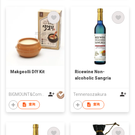
Makgeolli DIY Kit
Ricewine Non-
alcoholic Sangria
BIGMOUNT&Company
Tennensozaikura
查询
查询