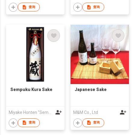
查询
查询
Sempuku Kura Sake
Japanese Sake
Miyake Honten "Sempuku" Sake Brewery Co., Ltd.
M&M Co., Ltd
查询
查询