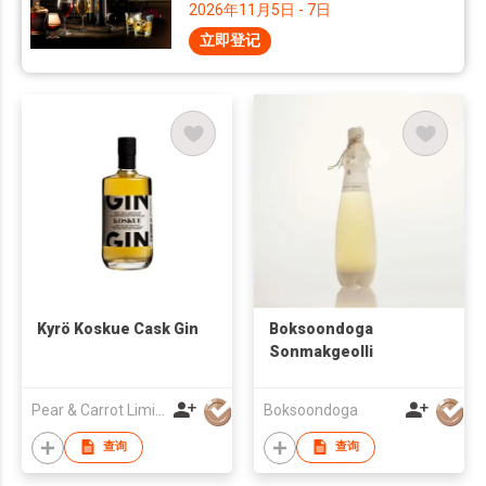
2026年11月5日 - 7日
立即登记
Kyrö Koskue Cask Gin
Boksoondoga
Sonmakgeolli
Pear & Carrot Limited
Boksoondoga
查询
查询