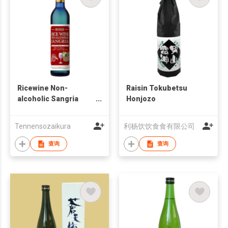
Ricewine Non-
Raisin Tokubetsu
alcoholic Sangria
Honjozo
(Rose)
Tennensozaikura
利杨饮饮食食有限公司
查询
查询