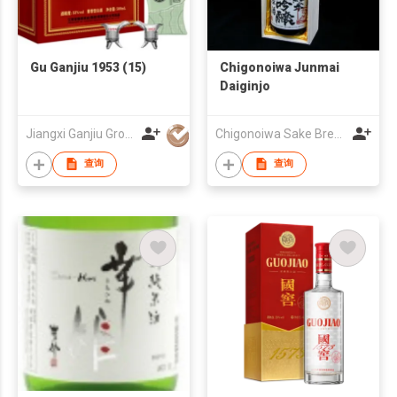
Gu Ganjiu 1953 (15)
Chigonoiwa Junmai
Daiginjo
Jiangxi Ganjiu Group Co., Ltd.
Chigonoiwa Sake Brewery Co., Ltd
查询
查询