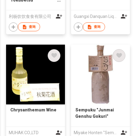
Junmaishu
利杨饮饮食食有限公司
Guangxi Danquan Liquor Co.,LTD
查询
查询
Chrysanthemum Wine
Sempuku "Junmai
Genshu Gokuri"
MUHAK CO.,LTD
Miyake Honten "Sempuku" Sake Brewery Co., Ltd.