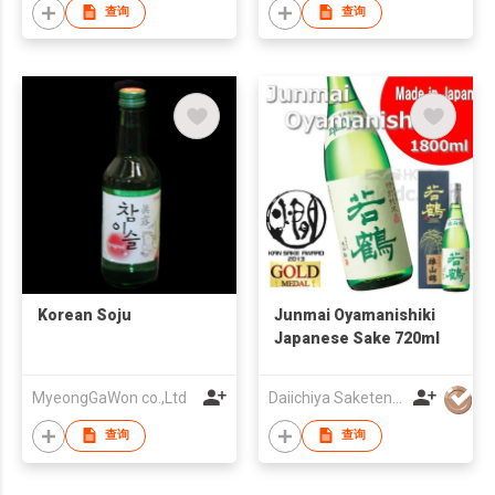
查询
查询
Korean Soju
Junmai Oyamanishiki
Japanese Sake 720ml
MyeongGaWon co.,Ltd
Daiichiya Saketen KK
查询
查询