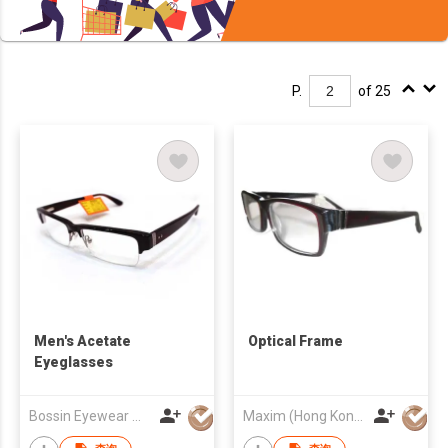
P.
of 25
Men's Acetate
Optical Frame
Eyeglasses
Bossin Eyewear Manufacture (HK) Co., Limited
Maxim (Hong Kong) Optical Holdings Co Limited