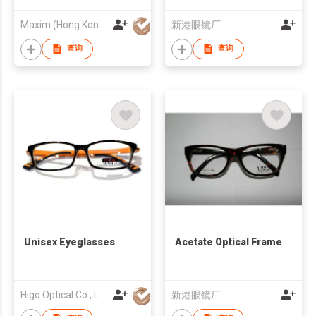
Maxim (Hong Kong) Optical Holdings Co Limited
新港眼镜厂
查询
查询
Unisex Eyeglasses
Acetate Optical Frame
Higo Optical Co., Ltd
新港眼镜厂