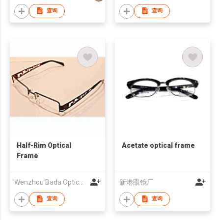
查询
查询
Half-Rim Optical
Acetate optical frame
Frame
Wenzhou Bada Optical Co Ltd
新港眼镜厂
查询
查询