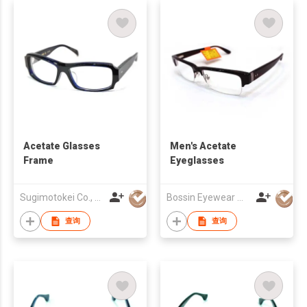
Acetate Glasses
Men's Acetate
Frame
Eyeglasses
Sugimotokei Co., Ltd
Bossin Eyewear Manufacture (HK) Co., Limited
查询
查询