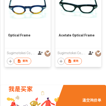
Optical Frame
Acetate Optical Frame
Sugimotokei Co., Ltd
Sugimotokei Co., Ltd
查询
查询
递交询价单