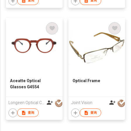
查询
查询
Aceatte Optical
Optical Frame
Glasses G4554
Longeen Optical Co. Ltd
Joint Vision
查询
查询