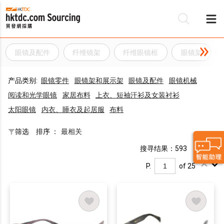
眼镜及配件
纤维镜架
纤维眼镜框
眼镜架
产品类别:
眼镜零件
眼镜架和展示架
眼镜及配件
眼镜机械
阅读和光学眼镜
家居布料
上衣、短袖汗衫及女装衬衫
太阳眼镜
内衣、睡衣及起居服
布料
筛选
排序 ：
最相关
搜寻结果：593
P.
of 25