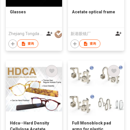
Glasses
Acetate optical frame
Zhejiang Tongda Optical Co.,Ltd.
新港眼镜厂
查询
查询
Hdca--Hard Density
Full Monoblock pad
Cellulose Acetate
arms for plastic