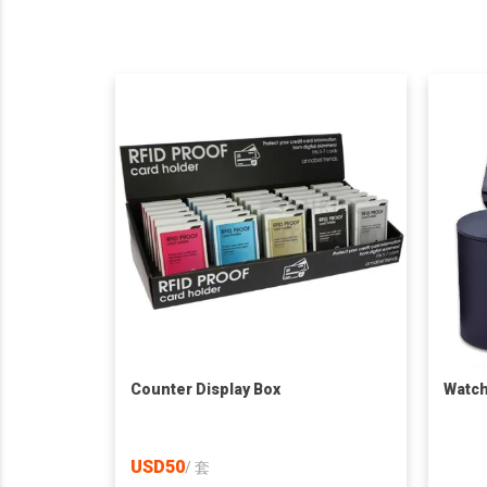
Counter Display Box
Watch
USD50
/
套