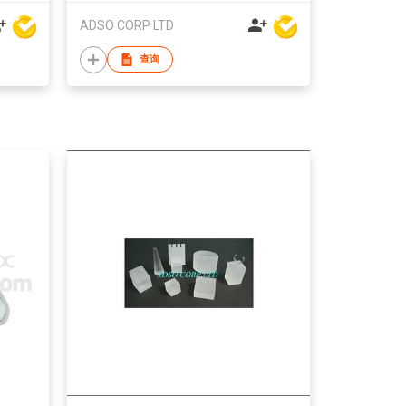
ADSO CORP LTD
查询