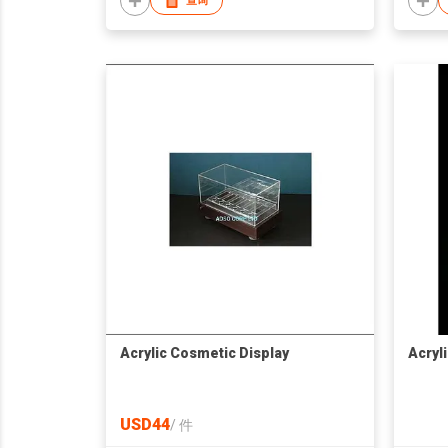
查询
Acrylic Cosmetic Display
Acryl
USD44
/
件