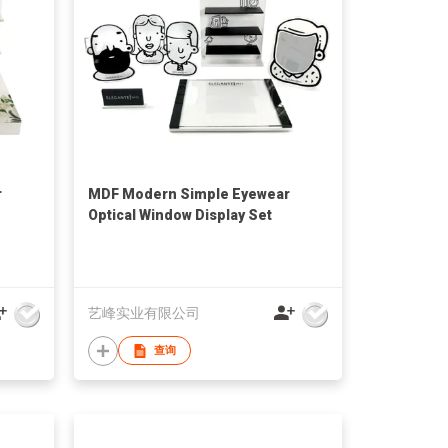
r
MDF Modern Simple Eyewear
Optical Window Display Set
艺峰实业有限公司
查询