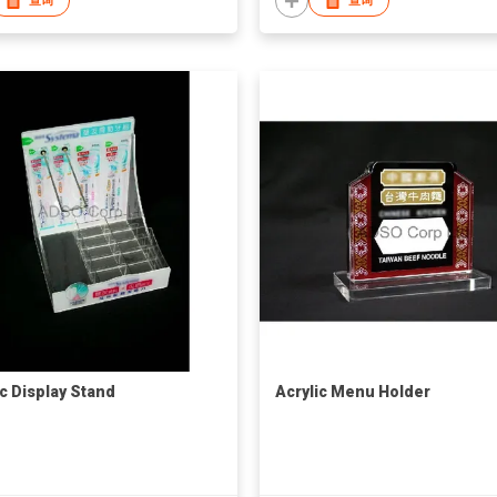
查询
查询
ic Display Stand
Acrylic Menu Holder