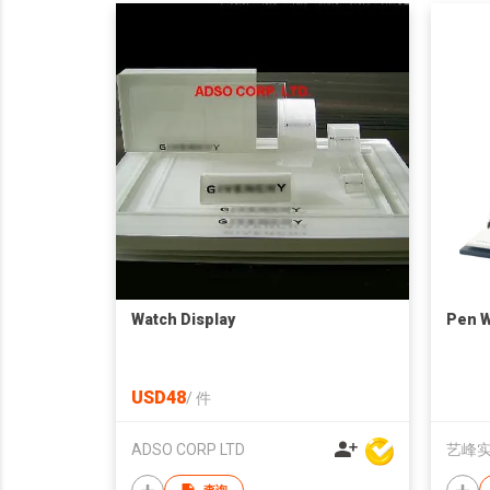
Watch Display
Pen W
USD48
/
件
ADSO CORP LTD
艺峰