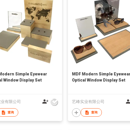
Modern Simple Eyewear
MDF Modern Simple Eyewea
al Window Display Set
Optical Window Display Set
实业有限公司
艺峰实业有限公司
查询
查询