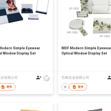
Modern Simple Eyewear
MDF Modern Simple Eyewea
al Window Display Set
Optical Window Display Set
实业有限公司
艺峰实业有限公司
查询
查询