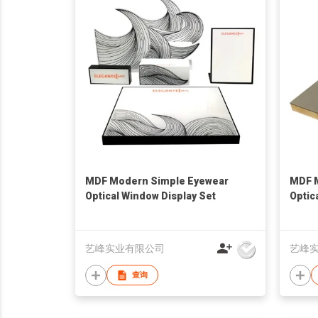
MDF Modern Simple Eyewear
MDF 
Optical Window Display Set
Optic
艺峰实业有限公司
艺峰
查询