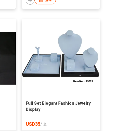
查询
Full Set Elegant Fashion Jewelry
Display
USD35
/
套