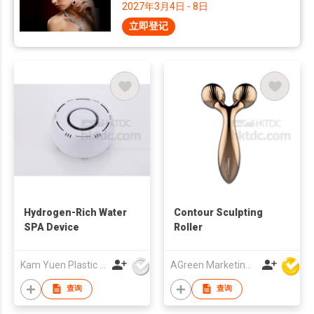
2027年3月4日 - 8日
立即登记
Hydrogen-Rich Water
Contour Sculpting
SPA Device
Roller
Kam Yuen Plastic Products Ltd.
AGreen Marketing Limited
查询
查询