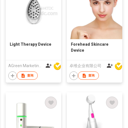
Light Therapy Device
Forehead Skincare
Device
AGreen Marketing Limited
卓维企业有限公司
查询
查询