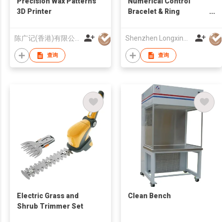
Precision Wax Patterns
Numerical Control
3D Printer
Bracelet & Ring
Engraving Machine
陈广记(香港)有限公司
Shenzhen Longxing Mechanical Technology Company Limited
查询
查询
Electric Grass and
Clean Bench
Shrub Trimmer Set