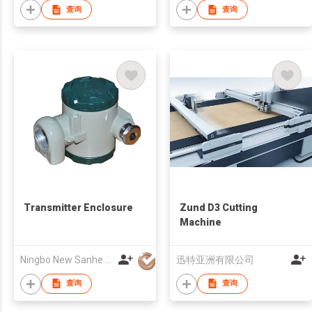
查询
查询
Transmitter Enclosure
Zund D3 Cutting
Machine
Ningbo New Sanhe Enclosure Co., Ltd.
迅特亚洲有限公司
查询
查询