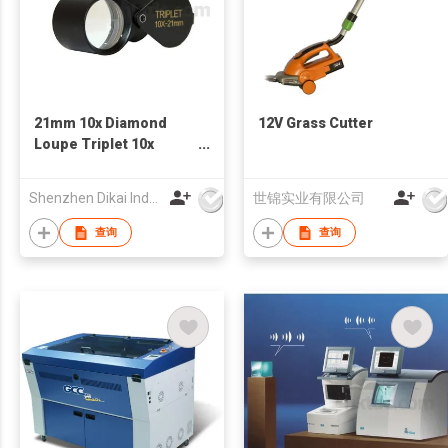
21mm 10x Diamond
12V Grass Cutter
Loupe Triplet 10x
Loupe GemTrue
Jewelry Loupe
Shenzhen Dikai Industrial Co Ltd
世锦实业有限公司
查询
查询