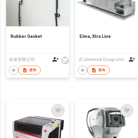
Rubber Gasket
Elma, Xtra Line
岩泉有限公司
JC Universal Group Limited
查询
查询