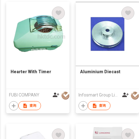
Hearter With Timer
Aluminium Diecast
FUBI COMPANY
Infosmart Group Limited
查询
查询