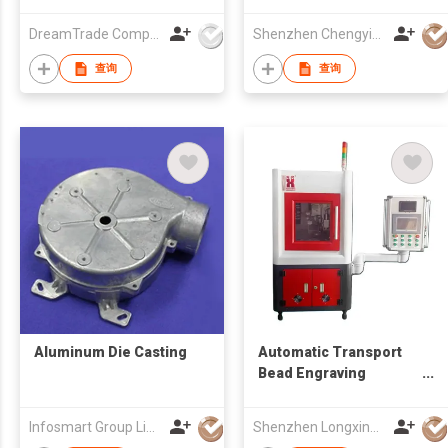
Machine
DreamTrade Company
Shenzhen Chengyixin Technology Company Limited
查询
查询
Aluminum Die Casting
Automatic Transport
Bead Engraving
Machine
Infosmart Group Limited
Shenzhen Longxing Mechanical Technology Company Limited