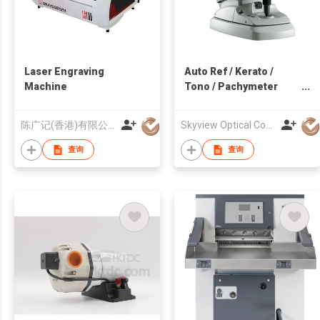
Laser Engraving
Auto Ref / Kerato /
Machine
Tono / Pachymeter
TONOREF™ III
陈广记(香港)有限公司
Skyview Optical Company Limited
查询
查询