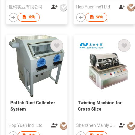
世锦实业有限公司
Hop Yuen Ind'l Ltd
查询
查询
Pol Ish Dust Collecter
Twisting Machine for
System
Cross Slice
Hop Yuen Ind'l Ltd
Shenzhen Mainly Jewelry Co Ltd