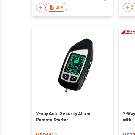
查询
2-way Auto Security Alarm
2-Way
Remote Starter
with 
Remot
Alar