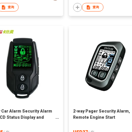
查询
查询
 Car Alarm Security Alarm
2-way Pager Security Alarm,
LCD Status Display and
Remote Engine Start
e Engine Start Vehicle
m