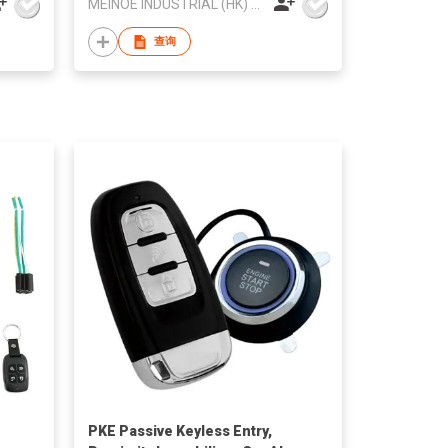
MEINOE INDUSTRIAL (HK) COMPANY LIMITED
查询
PKE Passive Keyless Entry,