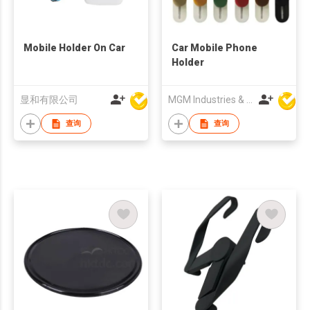
Mobile Holder On Car
Car Mobile Phone
Holder
显和有限公司
MGM Industries & Company
查询
查询