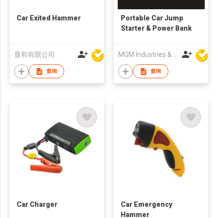
Car Exited Hammer
Portable Car Jump
Starter & Power Bank
显和有限公司
MGM Industries & Company
查询
查询
Car Charger
Car Emergency
Hammer