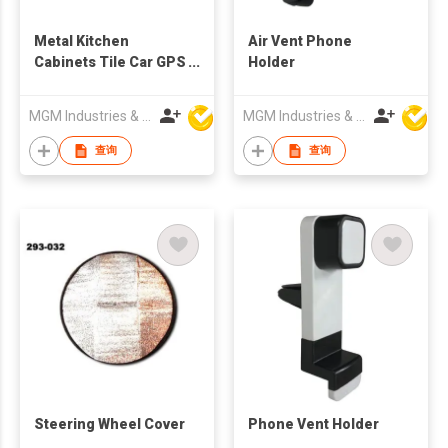
Metal Kitchen
Air Vent Phone
Cabinets Tile Car GPS
Holder
Sticky Pad
MGM Industries & Company
MGM Industries & Company
查询
查询
Steering Wheel Cover
Phone Vent Holder