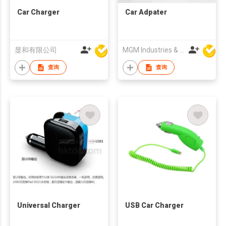
Car Charger
Car Adpater
显和有限公司
MGM Industries & Company
查询
查询
Universal Charger
USB Car Charger