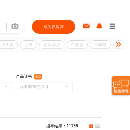
成为供应商
潜水袋
冰袋
保温冰袋
午餐袋
保暖袋
冰袋
产品证书
全新
没有相符的项目
搜寻结果：11758