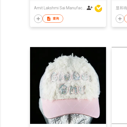
Amit Lakshmi Sai Manufacturing
显和
查询