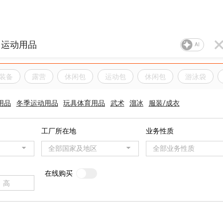
AI
装备
露营
休闲包
运动包
休闲包
游泳袋
用品
冬季运动用品
玩具体育用品
武术
溜冰
服装/成衣
工厂所在地
业务性质
全部国家及地区
全部业务性质
在线购买