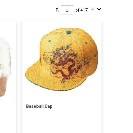
P.
of 417
Baseball Cap