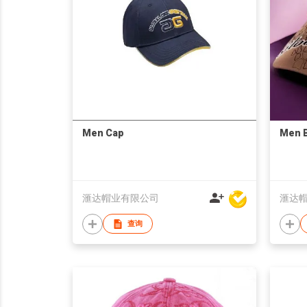
Men Cap
Men B
滙达帽业有限公司
滙达
查询