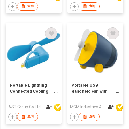
查询
查询
Portable Lightning
Portable USB
Connected Cooling
Handheld Fan with
Fan
Bluetooth Speaker
AST Group Co Ltd
MGM Industries & Company
查询
查询