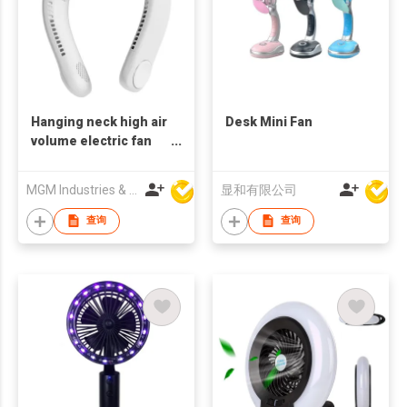
Hanging neck high air
Desk Mini Fan
volume electric fan
outdoor long life
portable fan
MGM Industries & Company
显和有限公司
查询
查询