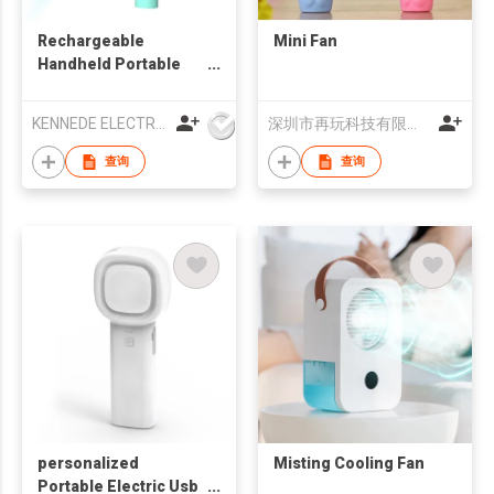
Rechargeable
Mini Fan
Handheld Portable
Fan
KENNEDE ELECTRONICS MFG.CO.,LTD.
深圳市再玩科技有限公司
查询
查询
personalized
Misting Cooling Fan
Portable Electric Usb