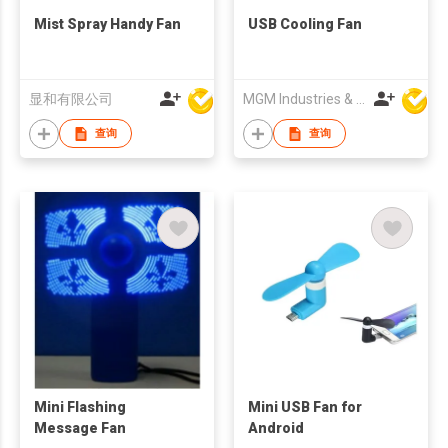
Mist Spray Handy Fan
USB Cooling Fan
显和有限公司
MGM Industries & Company
查询
查询
Mini Flashing
Mini USB Fan for
Message Fan
Android