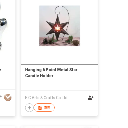
e
Hanging 6 Point Metal Star
Candle Holder
E C Arts & Crafts Co Ltd
查询