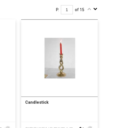
P.
of 15
Candlestick