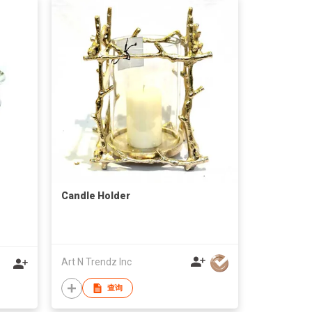
Candle Holder
Art N Trendz Inc
查询