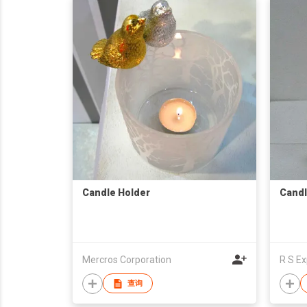
Candle Holder
Candl
Mercros Corporation
R S Ex
查询