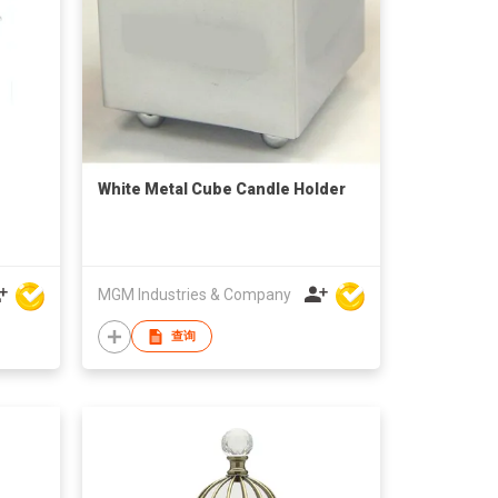
White Metal Cube Candle Holder
MGM Industries & Company
查询