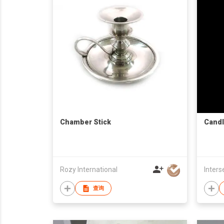
Chamber Stick
Candl
Rozy International
Inters
查询