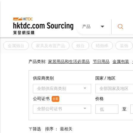
产品
金属烛台
家具及布置产品
烛台
蜡烛棒
装饰
产品类别:
家居用品和生活必需品
节日用品
金属包装
供应商类别
国家 / 地区
全部供应商类别
全部国家及地区
公司证书
价格
全新
全部公司证书
至
筛选
排序 ：
最相关