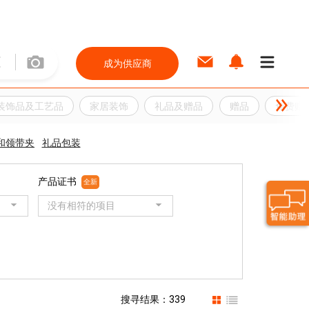
成为供应商
装饰品及工艺品
家居装饰
礼品及赠品
赠品
免费赠
和领带夹
礼品包装
产品证书
全新
没有相符的项目
搜寻结果：339