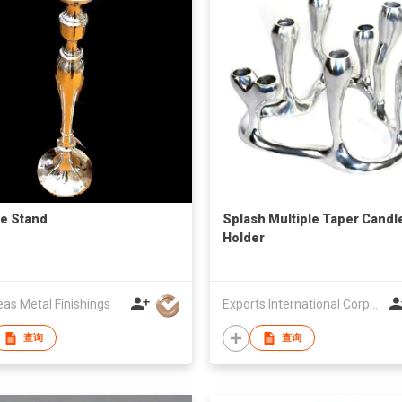
e Stand
Splash Multiple Taper Candl
Holder
eas Metal Finishings
Exports International Corporation
查询
查询