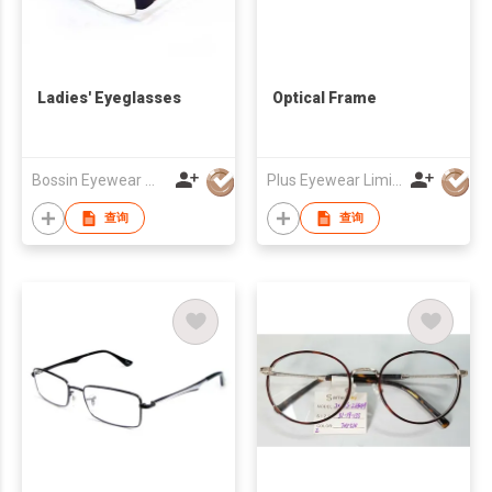
Ladies' Eyeglasses
Optical Frame
Bossin Eyewear Manufacture (HK) Co., Limited
Plus Eyewear Limited
查询
查询