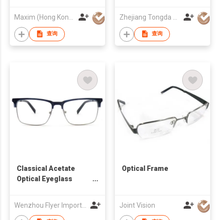
Maxim (Hong Kong) Optical Holdings Co Limited
Zhejiang Tongda Optical Co.,Ltd.
查询
查询
Classical Acetate
Optical Frame
Optical Eyeglass
Frames
Wenzhou Flyer Import and Export Co., Ltd
Joint Vision