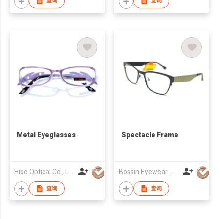
查询
查询
Metal Eyeglasses
Spectacle Frame
Higo Optical Co., Ltd
Bossin Eyewear Manufacture (HK) Co., Limited
查询
查询