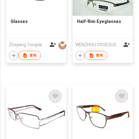
Glasses
Half-Rim Eyeglasses
Zhejiang Tongda Optical Co.,Ltd.
WENZHOU CROESUS OPTICAL CO.,LTD
查询
查询