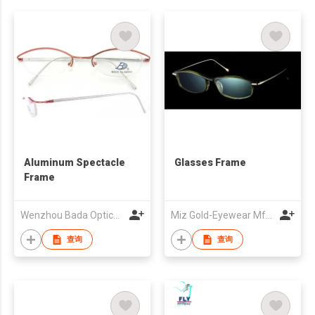
Aluminum Spectacle
Glasses Frame
Frame
Wenzhou Bada Optical Co Ltd
Miz Gold-Eyewear Mfg Co
查询
查询