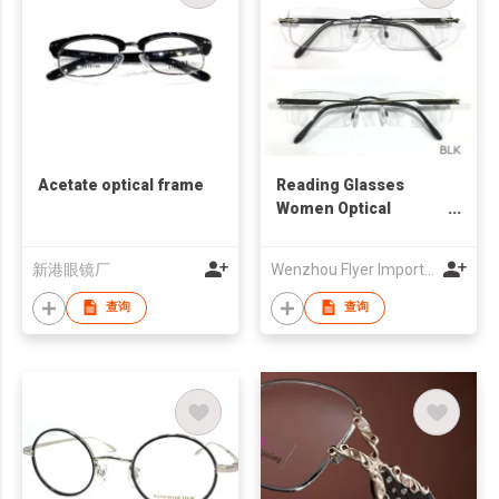
Acetate optical frame
Reading Glasses
Women Optical
Frames
新港眼镜厂
Wenzhou Flyer Import and Export Co., Ltd
查询
查询