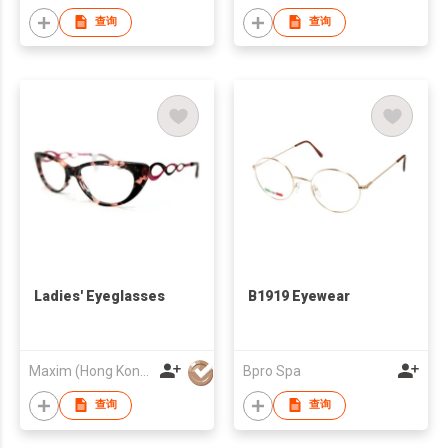
查询
查询
Ladies' Eyeglasses
B1919 Eyewear
Maxim (Hong Kong) Optical Holdings Co Limited
Bpro Spa
查询
查询