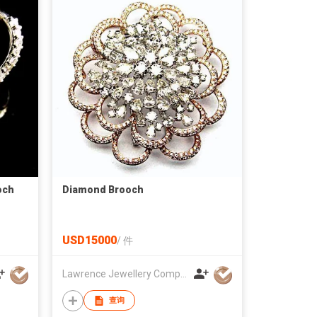
och
Diamond Brooch
USD15000
/
件
Lawrence Jewellery Company Ltd
查询