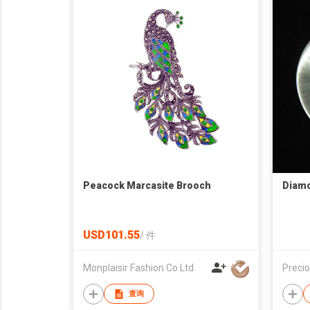
Peacock Marcasite Brooch
Diamo
USD101.55
/
件
Monplaisir Fashion Co Ltd
查询