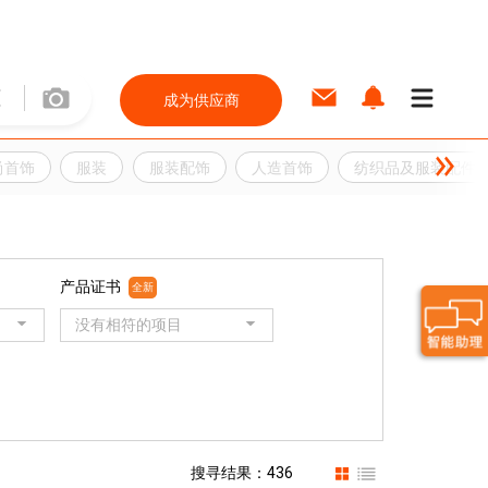
成为供应商
尚首饰
服装
服装配饰
人造首饰
纺织品及服装配件
产品证书
全新
没有相符的项目
搜寻结果：436