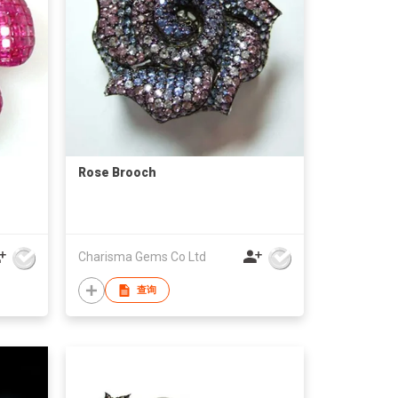
Rose Brooch
Charisma Gems Co Ltd
查询