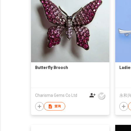
Butterfly Brooch
Ladie
Charisma Gems Co Ltd
永和
查询