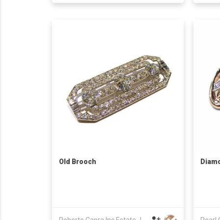
Old Brooch
Diam
Roberto Capra Inc Estate Jewellery
Pearl 