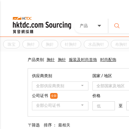
产品
珠宝
胸针
胸針
针胸针
水晶胸针
布胸针
产品类别:
胸针
胸针
服装及时尚首饰
时尚配饰
供应商类别
国家 / 地区
全部供应商类别
全部国家及地区
公司证书
价格
全新
全部公司证书
至
筛选
排序 ：
最相关