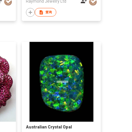
Raymond Jewelry Ltd
查询
Australian Crystal Opal