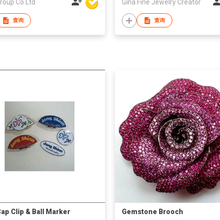
roup Co Ltd
Gina Fine Jewelry Creator
查询
查询
Cap Clip & Ball Marker
Gemstone Brooch