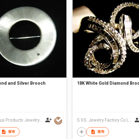
nd and Silver Brooch
18K White Gold Diamond Bro
Precious Products Jewelry Co Ltd
S.V.S. Jewelry Factory Co Ltd
查询
查询