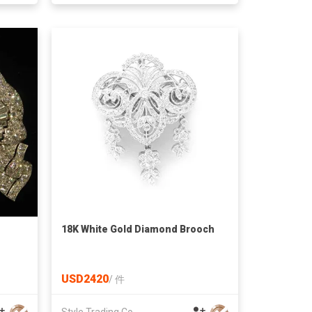
18K White Gold Diamond Brooch
USD2420
/
件
Style Trading Co