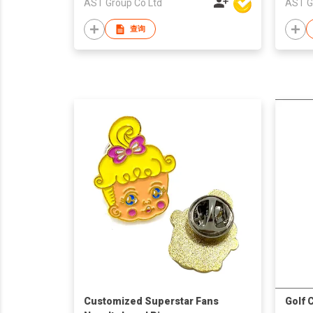
AST Group Co Ltd
AST G
查询
Customized Superstar Fans
Golf 