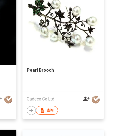
Pearl Brooch
Cadeco Co Ltd
查询