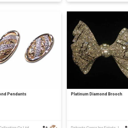
ond Pendants
Platinum Diamond Brooch
Collection Co Ltd
Roberto Capra Inc Estate Jewellery