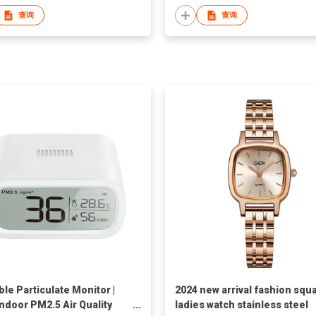
查询
查询
ble Particulate Monitor |
2024 new arrival fashion squ
Indoor PM2.5 Air Quality
ladies watch stainless steel