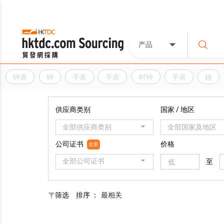
产品
钟表
钟
手表
手表
时钟
手表
鐘
供应商类别
国家 / 地区
全部供应商类别
全部国家及地区
公司证书
价格
全新
全部公司证书
至
筛选
排序 ：
最相关