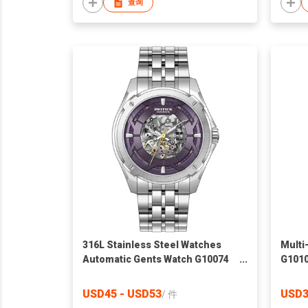
查询
316L Stainless Steel Watches
Multi
Automatic Gents Watch G10074
G1010
Transparent Caseback
USD45 - USD53
USD3
/
件