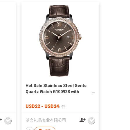
Hot Sale Stainless Steel Gents
Quartz Watch G10092S with
multi-dial designs
USD22 - USD24
/
件
基文礼品表业有限公司