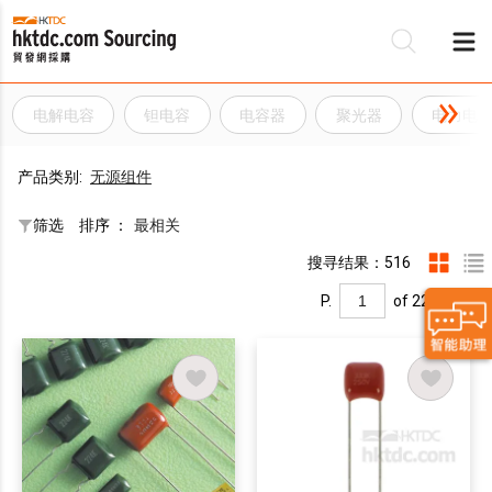
电解电容
钽电容
电容器
聚光器
电力电
产品类别:
无源组件
筛选
排序 ：
最相关
搜寻结果：516
P.
of 22