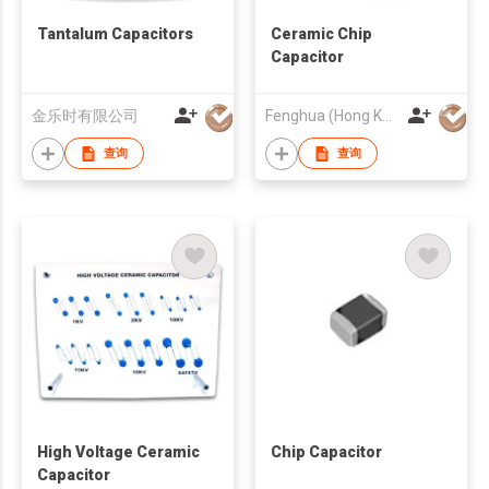
Tantalum Capacitors
Ceramic Chip
Capacitor
金乐时有限公司
Fenghua (Hong Kong) Electronics Ltd.
查询
查询
High Voltage Ceramic
Chip Capacitor
Capacitor