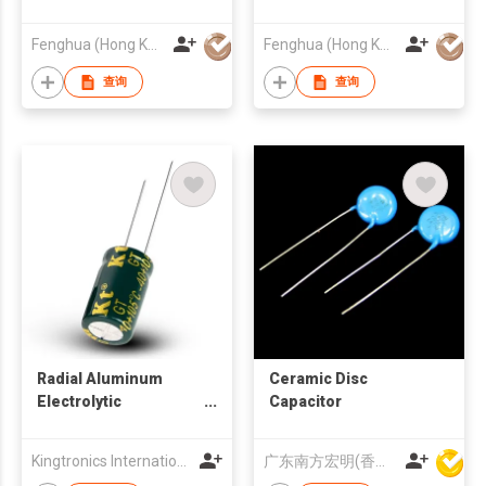
Fenghua (Hong Kong) Electronics Ltd.
Fenghua (Hong Kong) Electronics Ltd.
查询
查询
Radial Aluminum
Ceramic Disc
Electrolytic
Capacitor
Capacitors
Kingtronics International Company
广东南方宏明(香港)电子科技股份有限公司