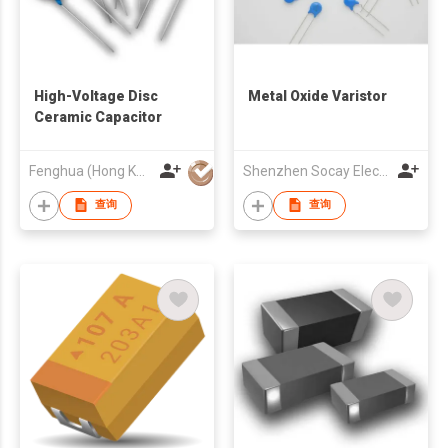
High-Voltage Disc
Metal Oxide Varistor
Ceramic Capacitor
Fenghua (Hong Kong) Electronics Ltd.
Shenzhen Socay Electronics Co., Ltd.
查询
查询