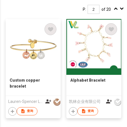
P.
of 20
Custom copper
Alphabet Bracelet
bracelet
Lauren-Spencer Limited
凯林企业有限公司
查询
查询