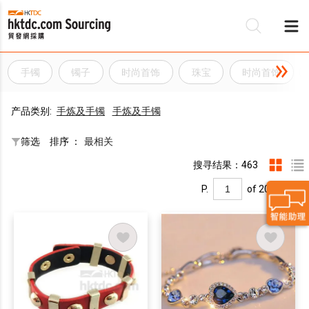
手镯
镯子
时尚首饰
珠宝
时尚首饰
产品类别:
手炼及手镯
手炼及手镯
筛选
排序 ：
最相关
搜寻结果：463
P.
of 20