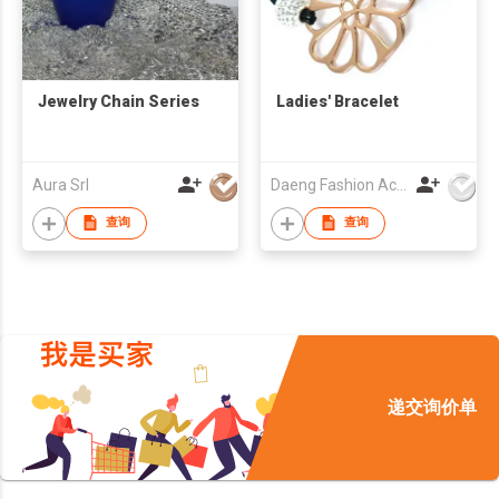
Jewelry Chain Series
Ladies' Bracelet
Aura Srl
Daeng Fashion Accessories Co Ltd
查询
查询
递交询价单