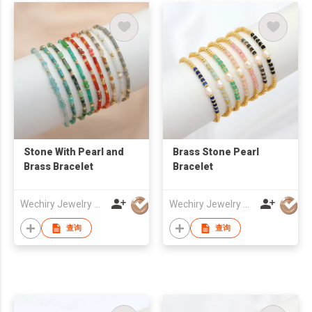
Stone With Pearl and
Brass Stone Pearl
Brass Bracelet
Bracelet
Wechiry Jewelry Co.,LTd
Wechiry Jewelry Co.,LTd
查询
查询