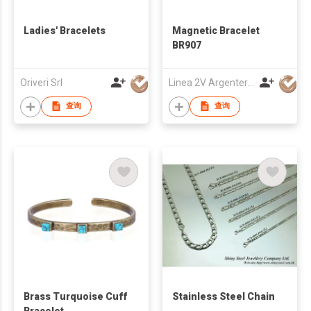
Ladies' Bracelets
Magnetic Bracelet
BR907
Oriveri Srl
Linea 2V Argenteria Srl
查询
查询
Brass Turquoise Cuff
Stainless Steel Chain
Bracelet