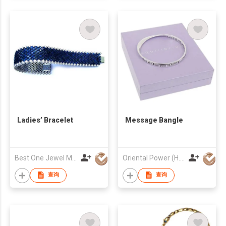
Ladies’ Bracelet
Message Bangle
Best One Jewel Manufacturing Co Ltd
Oriental Power (H.K.) Limited
查询
查询