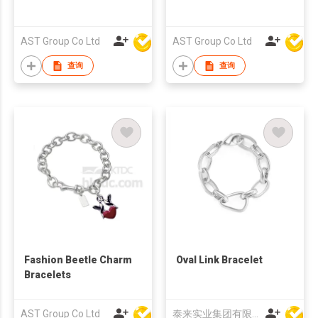
AST Group Co Ltd
AST Group Co Ltd
查询
查询
Fashion Beetle Charm
Oval Link Bracelet
Bracelets
AST Group Co Ltd
泰来实业集团有限公司