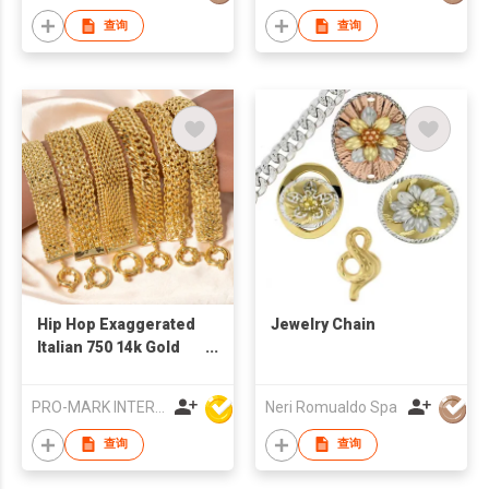
查询
查询
Hip Hop Exaggerated
Jewelry Chain
Italian 750 14k Gold
Plated Copper Sailor
Buckle Bracelet
PRO-MARK INTERNATIONAL
Neri Romualdo Spa
Ladies Wholesale
查询
查询