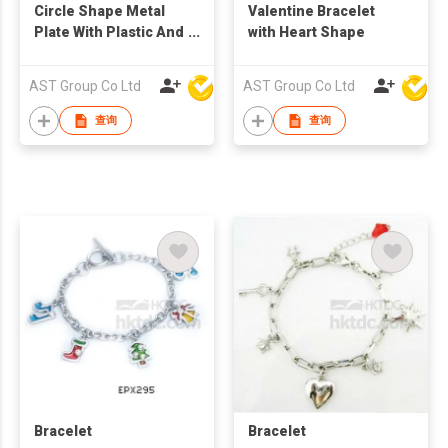
Circle Shape Metal
Valentine Bracelet
Plate With Plastic And
with Heart Shape
Metal Ball Bracelet
AST Group Co Ltd
AST Group Co Ltd
查询
查询
Bracelet
Bracelet