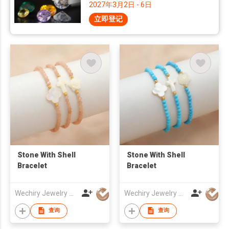
2027年3月2日 - 6日
立即登记
Stone With Shell
Stone With Shell
Bracelet
Bracelet
Wechiry Jewelry Co.,LTd
Wechiry Jewelry Co.,LTd
查询
查询