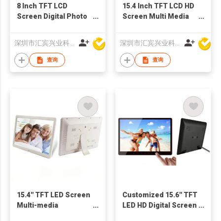
8 Inch TFT LCD
15.4 Inch TFT LCD HD
Screen Digital Photo
Screen Multi Media
Frame Multi-media
Advertising Player
Advertising Player
Digital Photo Frame
深圳市汇宾兴业科技有限公司
深圳市汇宾兴业科技有限公司
China Wholesale
China Wholesale
Supplier
Factory Supply
查询
查询
15.4'' TFT LED Screen
Customized 15.6'' TFT
Multi-media
LED HD Digital Screen
Advertising Machine
with Touch Buttons