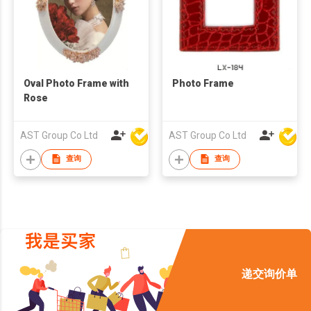
Oval Photo Frame with
Photo Frame
Rose
AST Group Co Ltd
AST Group Co Ltd
查询
查询
递交询价单