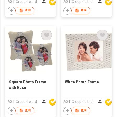
AST Group Co Ltd
AST Group Co Ltd
查询
查询
Square Photo Frame
White Photo Frame
with Rose
AST Group Co Ltd
AST Group Co Ltd
查询
查询