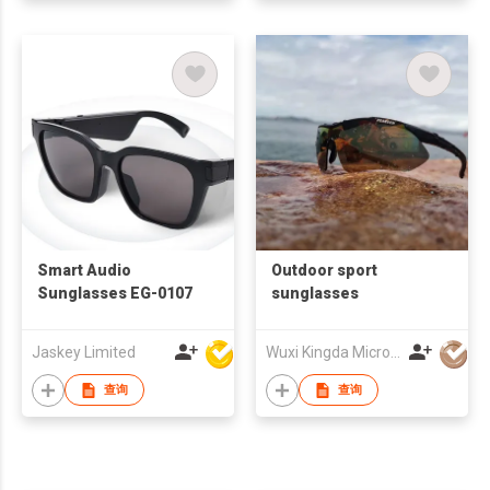
Smart Audio
Outdoor sport
Sunglasses EG-0107
sunglasses
Jaskey Limited
Wuxi Kingda Microfiber Fabric Co., Ltd.
查询
查询