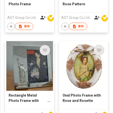
Photo Frame
Rose Pattern
AST Group Co Ltd
AST Group Co Ltd
查询
查询
Rectangle Metal
Oval Photo Frame with
Photo Frame with
Rose and Rosette
Statue of Liberty