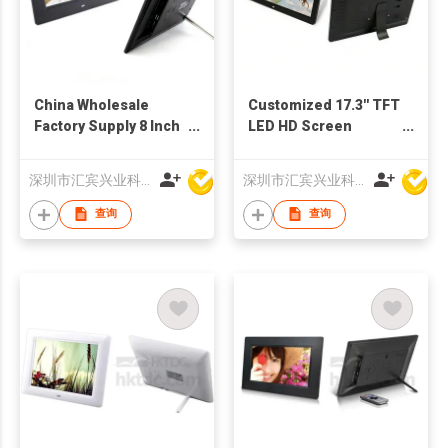
China Wholesale
Customized 17.3'' TFT
Factory Supply 8 Inch
LED HD Screen
TFT LCD Screen
Multimedia
Multi-media
Advertising Player
深圳市汇宾兴业科技有限公司
深圳市汇宾兴业科技有限公司
Advertising Display
Digital Photo Frame
Digital Photo Frames
查询
查询