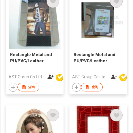
Rectangle Metal and
Rectangle Metal and
PU/PVC/Leather
PU/PVC/Leather
Photo Frame
Photo Frame with
Effel Tower
AST Group Co Ltd
AST Group Co Ltd
查询
查询