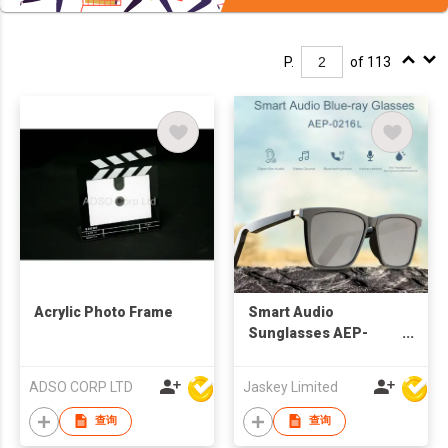
P.
of 113
Acrylic Photo Frame
Smart Audio
Sunglasses AEP-
0216L
ADSO CORP LTD
Jaskey Limited
查询
查询