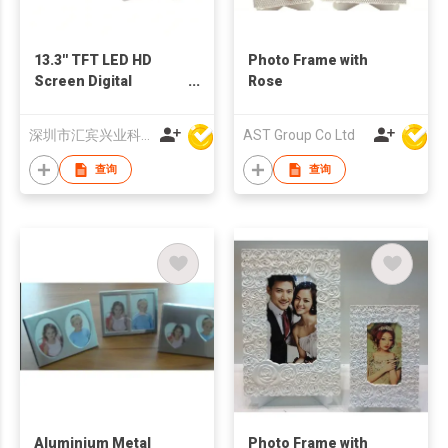
13.3'' TFT LED HD
Photo Frame with
Screen Digital
Rose
Advertising Player
Photo Frame Support
深圳市汇宾兴业科技有限公司
AST Group Co Ltd
OEM ODM Production
查询
查询
Aluminium Metal
Photo Frame with