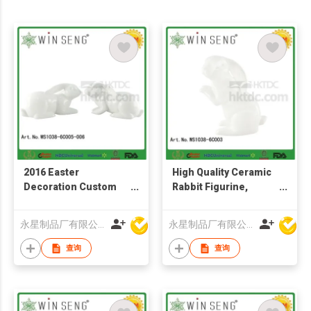
2016 Easter
High Quality Ceramic
Decoration Custom
Rabbit Figurine,
Cute Funny Ceramic
Ceramic Rabbit
Easter Rabbit
Decoration
永星制品厂有限公司
永星制品厂有限公司
Figurines
查询
查询