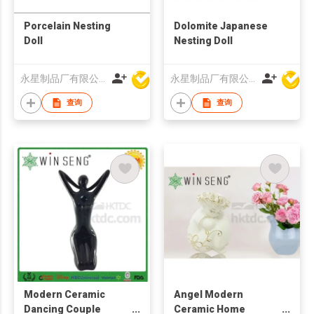
Porcelain Nesting
Dolomite Japanese
Doll
Nesting Doll
永星制品厂有限公司
永星制品厂有限公司
查询
查询
Modern Ceramic
Angel Modern
Dancing Couple
Ceramic Home