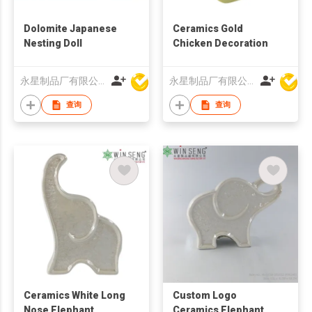
Dolomite Japanese
Ceramics Gold
Nesting Doll
Chicken Decoration
永星制品厂有限公司
永星制品厂有限公司
查询
查询
Ceramics White Long
Custom Logo
Nose Elephant
Ceramics Elephant