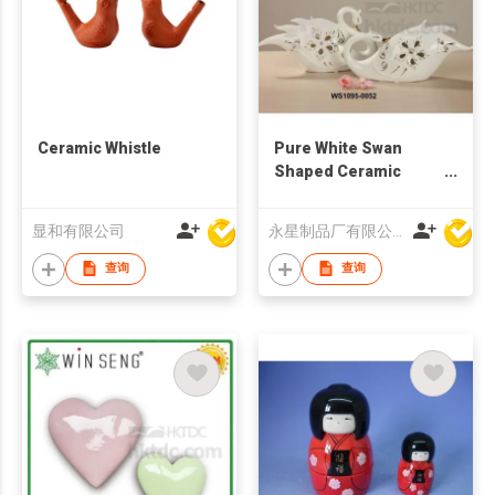
Ceramic Whistle
Pure White Swan
Shaped Ceramic
Wedding Decorative
Crafts/Ceramic Art
显和有限公司
永星制品厂有限公司
Minds Crafts For
Couples
查询
查询