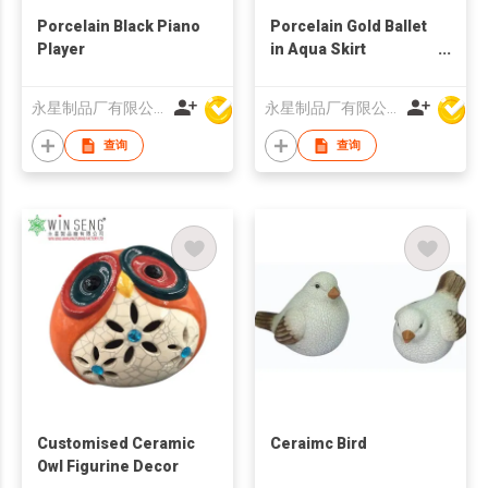
Porcelain Black Piano
Porcelain Gold Ballet
Player
in Aqua Skirt
Standing by One Leg
永星制品厂有限公司
永星制品厂有限公司
查询
查询
Customised Ceramic
Ceraimc Bird
Owl Figurine Decor