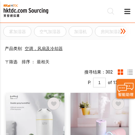
雾加湿器
空气加湿器
加湿机
房间加湿器
产品类别:
空调，风扇及冷却器
筛选
排序 ：
最相关
搜寻结果：302
P.
of 13