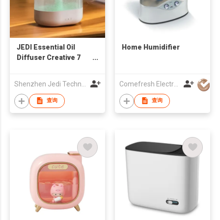
JEDI Essential Oil
Home Humidifier
Diffuser Creative 7
Led Color Light Rain
Cloud Aroma Water
Shenzhen Jedi Technology Co., Ltd.
Comefresh Electronic Industry Co., Ltd
Drip 2023 New
Products Mushroom
查询
查询
Shape Air Humidifier