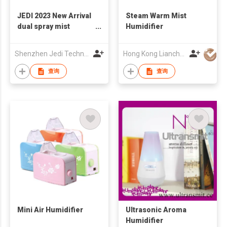
JEDI 2023 New Arrival
Steam Warm Mist
dual spray mist
Humidifier
humidifier usb
desktop 500ml
Shenzhen Jedi Technology Co., Ltd.
Hong Kong Lianchuang Technology Group Co., Ltd.
humidifier 7 colors
light humidifier for
查询
查询
indoor office
bedroom
Mini Air Humidifier
Ultrasonic Aroma
Humidifier