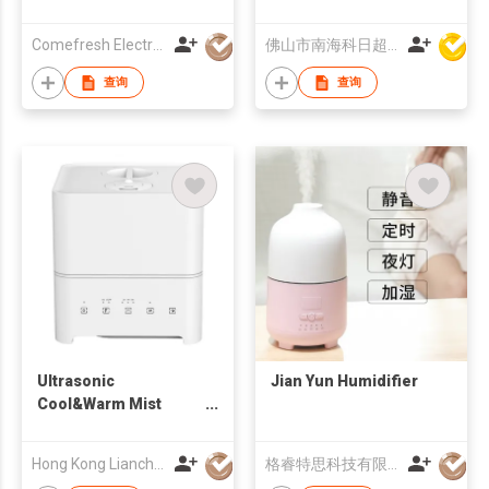
Comefresh Electronic Industry Co., Ltd
佛山市南海科日超声电子有限公司
查询
查询
Ultrasonic
Jian Yun Humidifier
Cool&Warm Mist
Humidifier
Hong Kong Lianchuang Technology Group Co., Ltd.
格睿特思科技有限公司