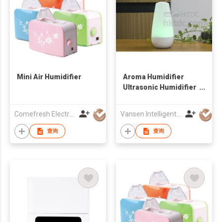
Mini Air Humidifier
Aroma Humidifier
Ultrasonic Humidifier
Large Capacity
Amazon Bestseller
Comefresh Electronic Industry Co., Ltd
Vansen Intelligent Manufacturing Co., Limited
查询
查询