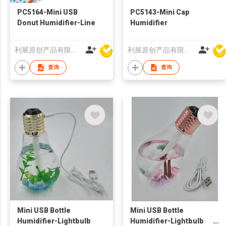
PC5164-Mini USB
PC5143-Mini Cap
Donut Humidifier-Line
Humidifier
利展原创产品有限公司
利展原创产品有限公司
查询
查询
Mini USB Bottle
Mini USB Bottle
Humidifier-Lightbulb
Humidifier-Lightbulb