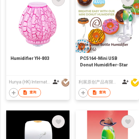
Humidifier YH-803
PC5164-Mini USB
Donut Humidifier-Star
Hunya (HK) International Technology Development Limited
利展原创产品有限公司
查询
查询