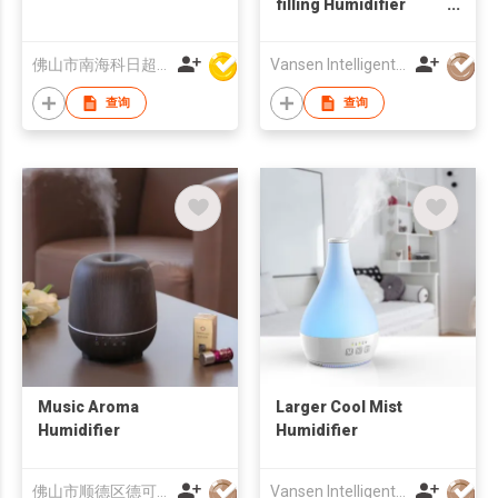
filling Humidifier
Aroma Diffuser
Essential Oil
佛山市南海科日超声电子有限公司
Vansen Intelligent Manufacturing Co., Limited
查询
查询
Music Aroma
Larger Cool Mist
Humidifier
Humidifier
佛山市顺德区德可电器有限公司
Vansen Intelligent Manufacturing Co., Limited