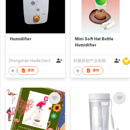
Humidifier
Mini Soft Hat Bottle
Humidifier
Zhongshan Huida Electric Appliance Co.,Ltd.
利展原创产品有限公司
查询
查询