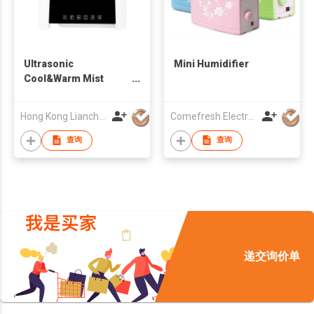
Ultrasonic
Mini Humidifier
Cool&Warm Mist
Humidifier
Hong Kong Lianchuang Technology Group Co., Ltd.
Comefresh Electronic Industry Co., Ltd
查询
查询
递交询价单