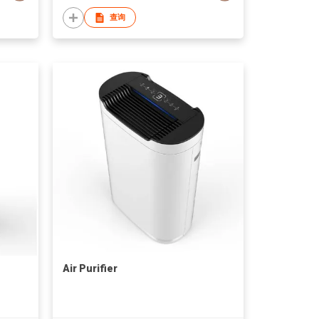
查询
Air Purifier