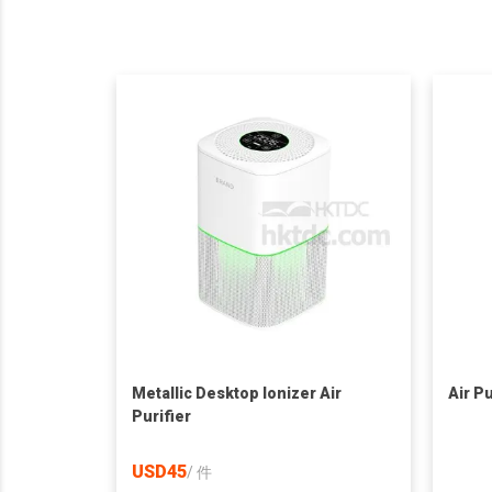
Metallic Desktop Ionizer Air
Air Pu
Purifier
USD45
/
件