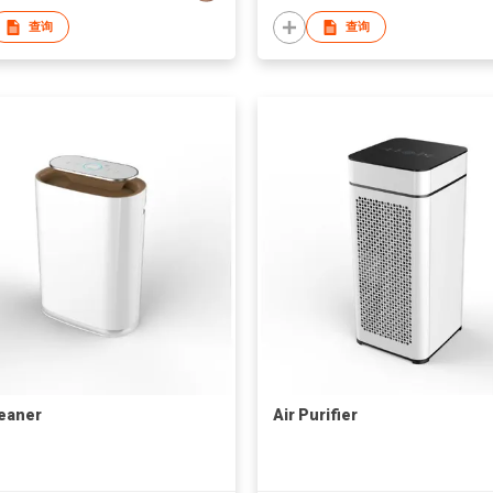
查询
查询
leaner
Air Purifier