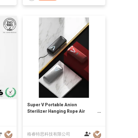
Super V Portable Anion
Sterilizer Hanging Rope Air
Filter
格睿特思科技有限公司