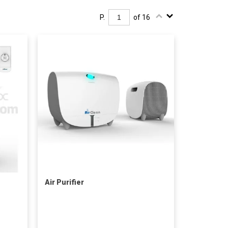
P.
of 16
Air Purifier