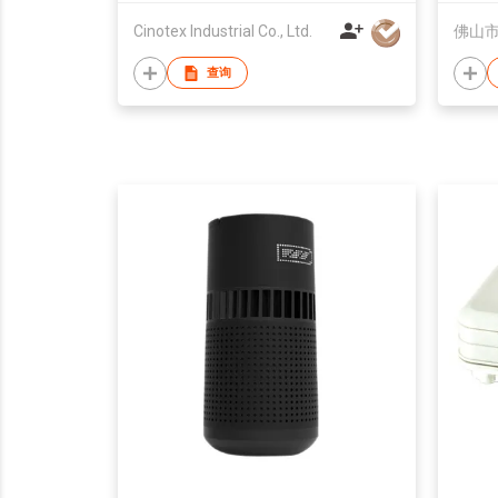
Cinotex Industrial Co., Ltd.
查询