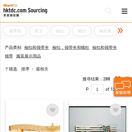
领带夹
珠宝
袖扣
袖扣
袖扣夹
纺
产品类别:
袖扣和领带夹
袖扣，领带夹和螺柱
袖扣和领带夹
领带
服装展示用品
筛选
排序 ：
最相关
搜寻结果：288
P.
of 12