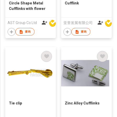
Circle Shape Metal
Cufflink
Cufflinks with flower
AST Group Co Ltd
亚誉发展有限公司
查询
查询
Tie clip
Zinc Alloy Cufflinks