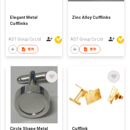
Elegant Metal
Zinc Alloy Cufflinks
Cufflinks
AST Group Co Ltd
AST Group Co Ltd
查询
查询
Circle Shape Metal
Cufflink