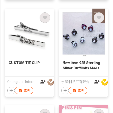
CUSTOM TIE CLIP
New item 925 Sterling
Silver Cufflinks Made
in Italy
Chung Jen International Co., Limited
永星制品厂有限公司
查询
查询