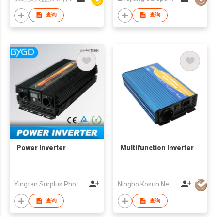
查询
查询
Power Inverter
Multifunction Inverter
Yingtan Surplus Photoelectric Technology Co.LTD
Ningbo Kosun New Energy Co., Ltd
查询
查询