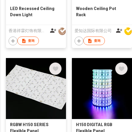
LED Recessed Ceiling
Wooden Ceiling Pot
Down Light
Rack
香港祥霖灯饰有限公司
爱知达国际有限公司
查询
查询
RGBW H150 SERIES
H150 DIGITAL RGB
Flexible Panel
Flexible Panel