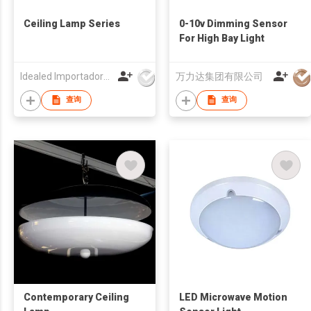
Ceiling Lamp Series
0-10v Dimming Sensor
For High Bay Light
Idealed Importadora e Distribuidora de Lampadas e Luminarias Ltda Epp
万力达集团有限公司
查询
查询
Contemporary Ceiling
LED Microwave Motion