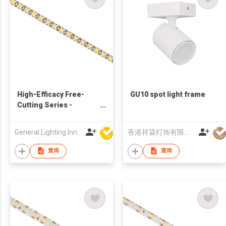
High-Efficacy Free-
GU10 spot light frame
Cutting Series -
150lm/W 12V 160LED/M
- 9680
General Lighting Innovation Limited
香港祥霖灯饰有限公司
查询
查询