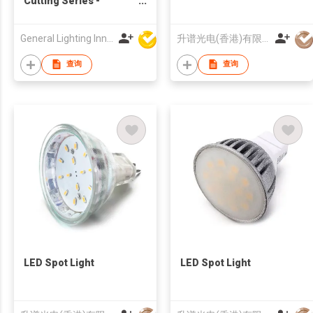
Cutting Series -
140lm/W 24V 160LED/M
- 9682
General Lighting Innovation Limited
升谱光电(香港)有限公司
查询
查询
LED Spot Light
LED Spot Light