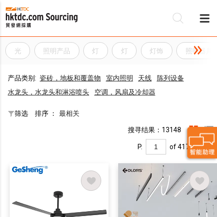
光
照明产品
灯
灯
灯饰
照明器具
产品类别:
瓷砖，地板和覆盖物
室内照明
天线
陈列设备
水龙头，水龙头和淋浴喷头
空调，风扇及冷却器
筛选
排序 ：
最相关
搜寻结果：13148
P.
of 417