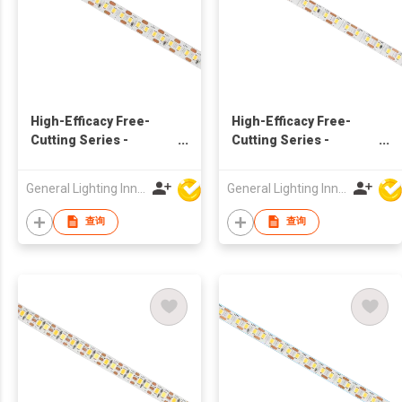
High-Efficacy Free-
High-Efficacy Free-
Cutting Series -
Cutting Series -
140lm/W 24V 160LED/M
140lm/W 24V 120LED/M
- 9676
- 9686
General Lighting Innovation Limited
General Lighting Innovation Limited
查询
查询