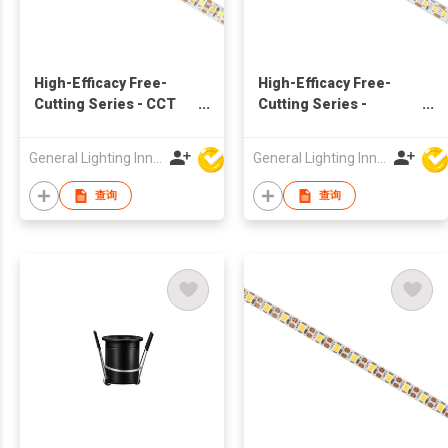
High-Efficacy Free-
High-Efficacy Free-
Cutting Series - CCT
Cutting Series -
130lm/W 24V 180LED/M
140lm/W 24V 160LED/M
- 9678
- 9687
General Lighting Innovation Limited
General Lighting Innovation Limited
查询
查询