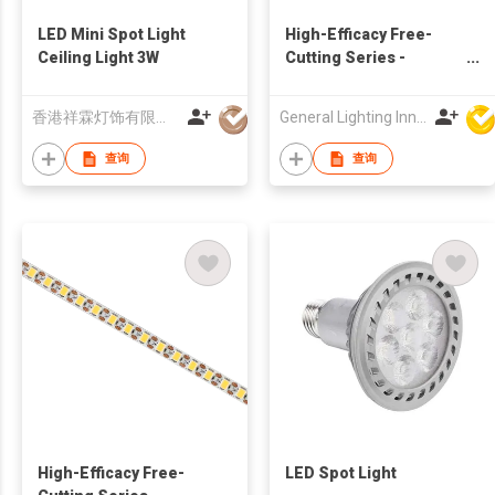
LED Mini Spot Light
High-Efficacy Free-
Ceiling Light 3W
Cutting Series -
140lm/W 24V 120LED/M
- 9681
香港祥霖灯饰有限公司
General Lighting Innovation Limited
查询
查询
High-Efficacy Free-
LED Spot Light