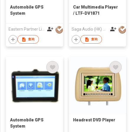
Automobile GPS
Car Multimedia Player
System
/ LTF-DV1871
Eastern Partner Limited
Saga Audio (HK) Co Ltd
查询
查询
Automobile GPS
Headrest DVD Player
System