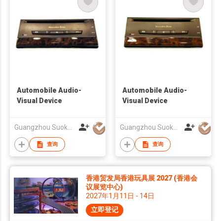
Automobile Audio-
Automobile Audio-
Visual Device
Visual Device
Guangzhou Suoka Technology & Electronics Co Ltd
Guangzhou Suoka Technology & Electronics Co Ltd
查询
查询
香港贸发局香港玩具展 2027 (香港会
议展览中心)
2027年1月11日 - 14日
立即登记