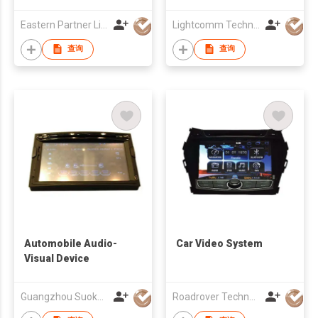
Eastern Partner Limited
Lightcomm Technology Co Ltd
查询
查询
Automobile Audio-
Car Video System
Visual Device
Guangzhou Suoka Technology & Electronics Co Ltd
Roadrover Technology (Hong Kong)Co., Limited