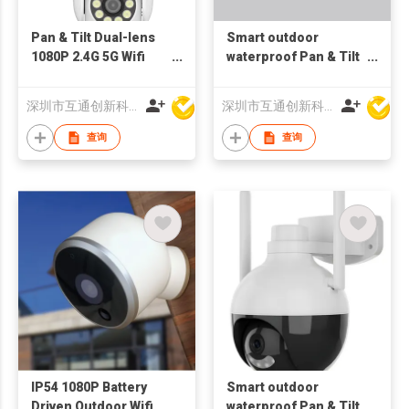
Pan & Tilt Dual-lens
Smart outdoor
1080P 2.4G 5G Wifi
waterproof Pan & Tilt
Camera Tracking
4MP Wifi Camera
Outdoor bluetooth
motion Tracking
深圳市互通创新科技有限公司
深圳市互通创新科技有限公司
bluetooth Dual wifi
查询
查询
IP54 1080P Battery
Smart outdoor
Driven Outdoor Wifi
waterproof Pan & Tilt