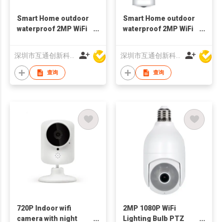
Smart Home outdoor
Smart Home outdoor
waterproof 2MP WiFi
waterproof 2MP WiFi
Camera 1080p wifi
bluetooth Camera
Bluetooth
battery
深圳市互通创新科技有限公司
深圳市互通创新科技有限公司
查询
查询
720P Indoor wifi
2MP 1080P WiFi
camera with night
Lighting Bulb PTZ