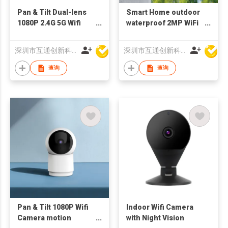
Pan & Tilt Dual-lens
Smart Home outdoor
1080P 2.4G 5G Wifi
waterproof 2MP WiFi
Camera Tracking
Camera 1080p wifi
Indoor bluetooth
Bluetooth
深圳市互通创新科技有限公司
深圳市互通创新科技有限公司
查询
查询
Pan & Tilt 1080P Wifi
Indoor Wifi Camera
Camera motion
with Night Vision