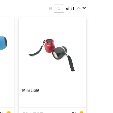
P.
of 51
Mini Light