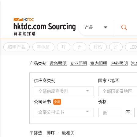
产品
照明产品
手电筒
灯
光
灯饰
灯
LE
产品类别:
紧急照明
专业照明
室内照明
户外照明
汽
供应商类别
国家 / 地区
全部供应商类别
全部国家及地区
公司证书
价格
全新
全部公司证书
至
筛选
排序 ：
最相关