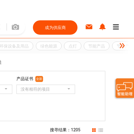
成为供应商
环保设备及用品
绿色能源
点灯
节能产品
节能产品
件
产品证书
全新
没有相符的项目
搜寻结果：1205