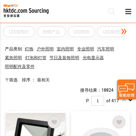
LED探照灯
照明产品
LED照明
LED探照灯
产品类别:
灯饰
户外照明
室内照明
专业照明
汽车照明
紧急照明
灯泡和灯管
节日及装饰照明
光电显示器
照明配件及零件
筛选
排序 ：
最相关
搜寻结果：18824
P.
of 417