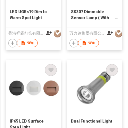
LED UGR<19 Dim to
SK307 Dimmable
Warm Spot Light
Sensor Lamp ( With
Emergency Function)
香港祥霖灯饰有限公司
万力达集团有限公司
查询
查询
IP65 LED Surface
Dual Functional Light
Step Light