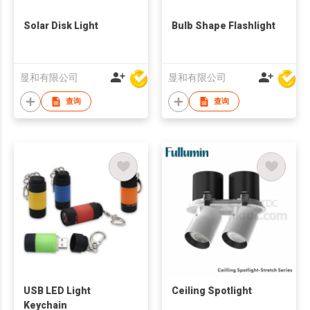
Solar Disk Light
Bulb Shape Flashlight
显和有限公司
显和有限公司
查询
查询
USB LED Light
Ceiling Spotlight
Keychain