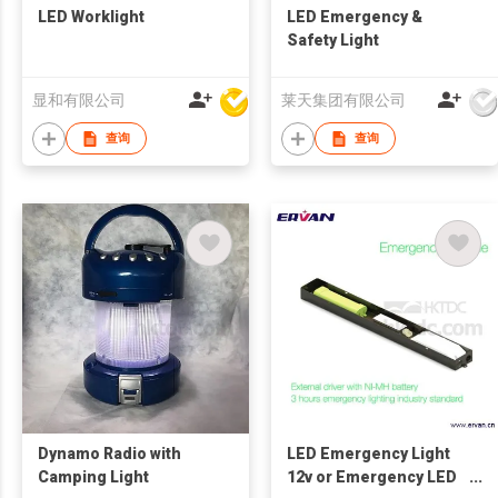
LED Worklight
LED Emergency &
Safety Light
显和有限公司
莱天集团有限公司
查询
查询
Dynamo Radio with
LED Emergency Light
Camping Light
12v or Emergency LED