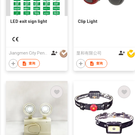
LED exit sign light
Clip Light
Jiangmen City Pengjiang District Qihui Lighting Electrical Appliances Co., Ltd.
显和有限公司
查询
查询