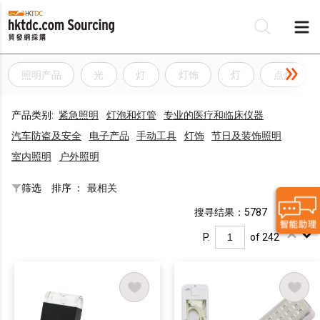
照明产品
光
灯
灯饰
灯
点灯
产品类别:
紧急照明
灯泡和灯管
专业的医疗和临床仪器
汽车防盗及安全
电子产品
手动工具
灯饰
节日及装饰照明
室内照明
户外照明
筛选
排序 ：
最相关
搜寻结果：5787
P.
of 242