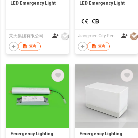
LED Emergency Light
LED Emergency Light
莱天集团有限公司
Jiangmen City Pengjiang District Qihui Lighting Electrical Appliances Co., Ltd.
查询
查询
Emergency Lighting
Emergency Lighting