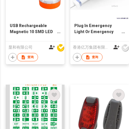
USB Rechargeable
Plug In Emergency
Magnetic 10 SMD LED
Light Or Emergency
Emergency Light for
Lighting Standard Or
Auto Vehicles
Emergency Backup
显和有限公司
香港亿万集团有限公司
Lights
查询
查询