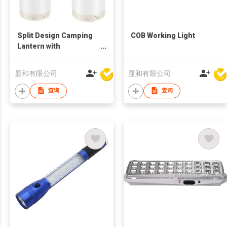
Split Design Camping
COB Working Light
Lantern with
Multifunctional
Emergency Light
显和有限公司
显和有限公司
查询
查询