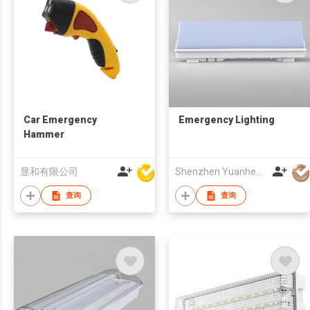
Car Emergency
Emergency Lighting
Hammer
显和有限公司
Shenzhen Yuanheng Liquid Crystal Display Co., Ltd
查询
查询