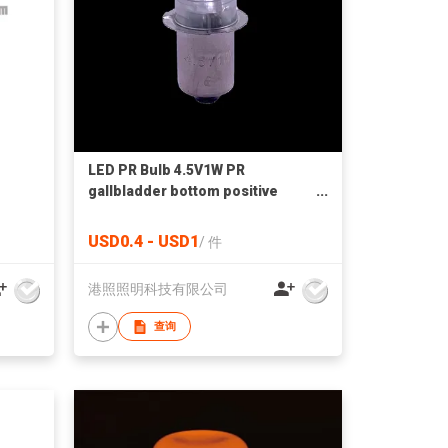
LED PR Bulb 4.5V1W PR
gallbladder bottom positive
electrode
USD0.4 - USD1
/
件
港照照明科技有限公司
查询