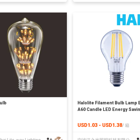
ulb
Halolite Filament Bulb Lamp 
A60 Candle LED Energy Savi
Light
USD1.03 - USD1.38
/
箱
Shanghai Lite-way Lighting Appliance Co., Ltd.
宁波汉之光照明科技有限公司