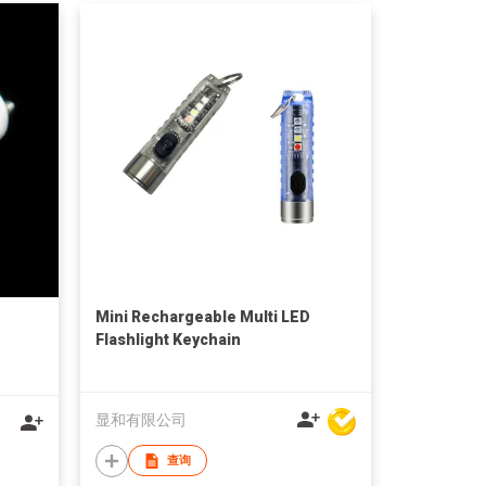
Mini Rechargeable Multi LED
Flashlight Keychain
显和有限公司
查询