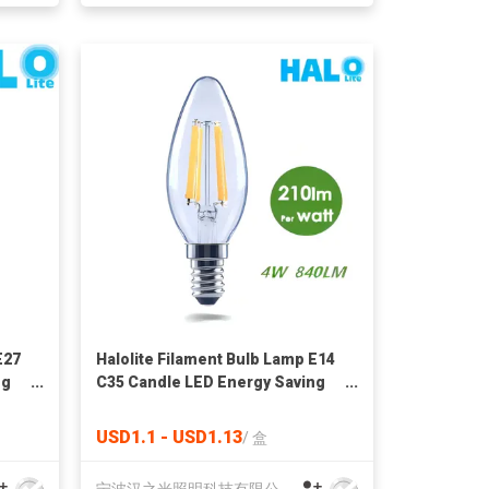
E27
Halolite Filament Bulb Lamp E14
ng
C35 Candle LED Energy Saving
Light
USD1.1 - USD1.13
/
盒
宁波汉之光照明科技有限公司