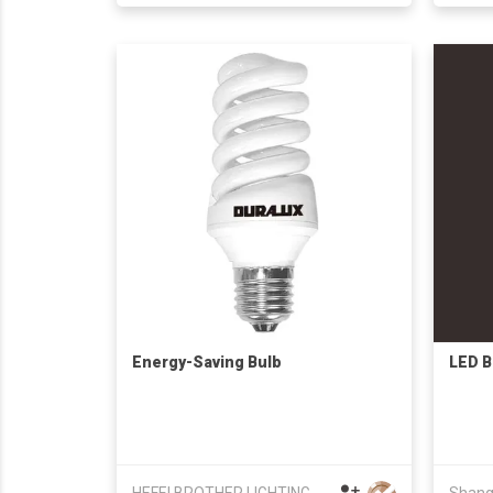
Energy-Saving Bulb
LED B
HEFEI BROTHER LIGHTING CO., LTD