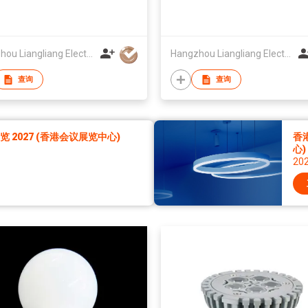
Hangzhou Liangliang Electronic Lighting Co Ltd
Hangzhou Liangliang Electronic Lighting Co Ltd
查询
查询
2027 (香港会议展览中心)
香
心)
20