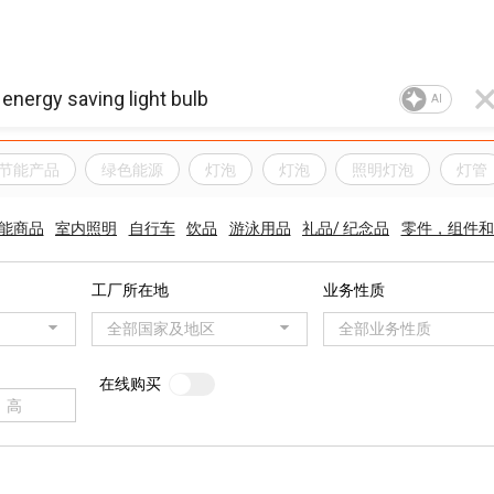
AI
节能产品
绿色能源
灯泡
灯泡
照明灯泡
灯管
能商品
室内照明
自行车
饮品
游泳用品
礼品/ 纪念品
零件，组件和
工厂所在地
业务性质
全部国家及地区
全部业务性质
在线购买