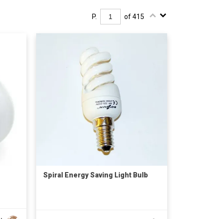
P.
of 415
Spiral Energy Saving Light Bulb