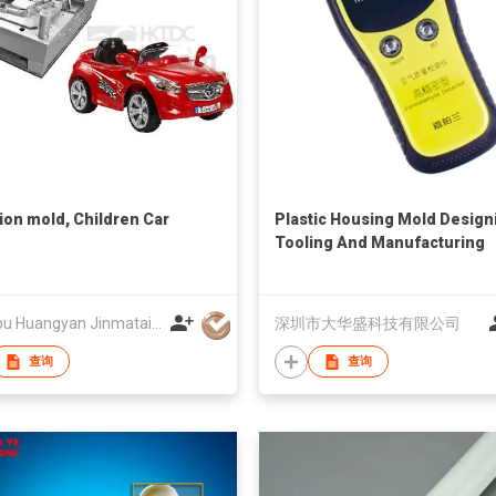
tion mold, Children Car
Plastic Housing Mold Design
Tooling And Manufacturing
Taizhou Huangyan Jinmatai Plastic Mould Factory
深圳市大华盛科技有限公司
查询
查询