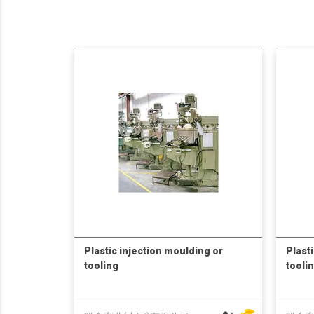
Plastic injection moulding or
Plast
tooling
tooli