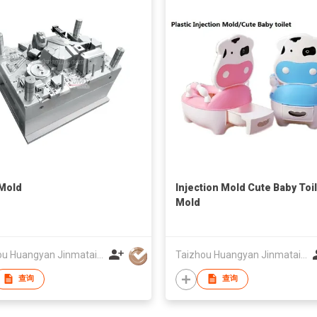
Mold
Injection Mold Cute Baby Toi
Mold
Taizhou Huangyan Jinmatai Plastic Mould Factory
Taizhou Huangyan Jinmatai Plastic Mould Factory
查询
查询