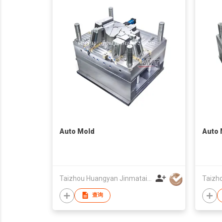
Auto Mold
Auto 
Taizhou Huangyan Jinmatai Plastic Mould Factory
查询