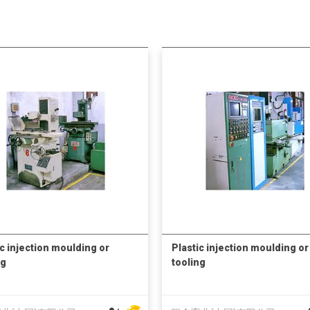
ic injection moulding or
Plastic injection moulding or
ng
tooling