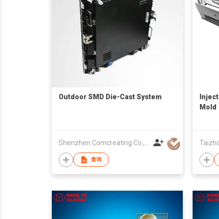
Outdoor SMD Die-Cast System
Injec
Mold
Shenzhen Comcreating Co., Ltd
查询