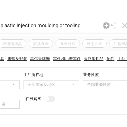
AI
玻璃钢模具
家具五金
五金材料
日用五金
注塑模
厨具
露营及野餐
高尔夫球鞋
零件和小型零件
医疗消耗品
配件
手动
工厂所在地
业务性质
全部国家及地区
全部业务性质
在线购买