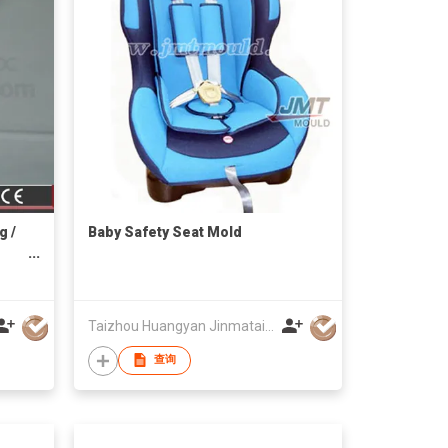
g /
Baby Safety Seat Mold
Taizhou Huangyan Jinmatai Plastic Mould Factory
查询