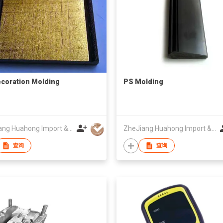
coration Molding
PS Molding
ZheJiang Huahong Import & Export Trade Co Ltd
ZheJiang Huahong Import & Export Trade Co Ltd
查询
查询