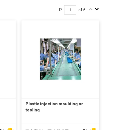
P.
of 6
Plastic injection moulding or
tooling