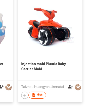
let
Injection mold Plastic Baby
Carrier Mold
Taizhou Huangyan Jinmatai Plastic Mould Factory
查询