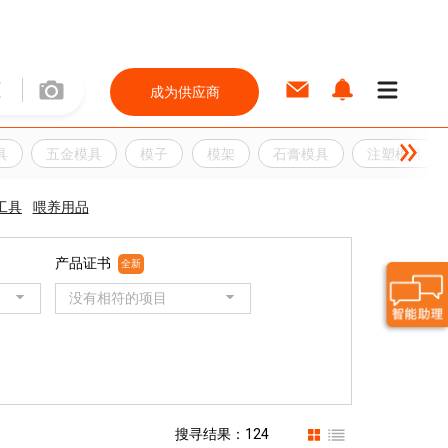
成为供应商
具
五金模具
模子
模架
石膏模具
注塑模具
工具
喂养用品
产品证书
全新
没有相符的项目
搜寻结果：124